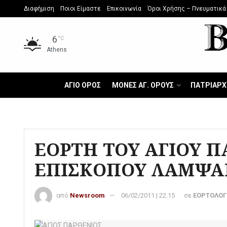
Διαφήμιση
Ποιοι Είμαστε
Επικοινωνία
Όροι Χρήσης – Πνευματικά
6
°C
Athens
ΑΓΙΟ ΟΡΟΣ
ΜΟΝΕΣ ΑΓ. ΟΡΟΥΣ
ΠΑΤΡΙΑΡΧ
ΕΟΡΤΗ ΤΟΥ ΑΓΙΟΥ Π
ΕΠΙΣΚΟΠΟΥ ΛΑΜΨΑ
από
Newsroom
06/02/2011 | 22:15
σε
ΕΟΡΤΟΛΟΓ