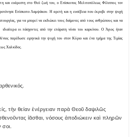
τη και ευάρεστη στο Θεό ζωή του, ο Επίσκοπος Μελιτοπόλεως Φίλιππος τον
ιροτόνησε Επίσκοπο Λαμψάκου. Η αρετή και η ευσέβεια που έκρυβε στην ψυχή
τουργίας, για να μπορεί να εκδιώκει τους δαίμονες από τους ανθρώπους και να
, ιδιαίτερα οι πάσχοντες από την επάρατη νόσο του καρκίνου. Ο Άγιος ήταν
θένιος παρέδωσε ειρηνικά την ψυχή του στον Κύριο και ένα τμήμα της Τιμίας
εως Χαλκίδος.
αρθενικός.
ίς, τὴν θείαν ἐνέργειαν παρὰ Θεοῦ δαψιλῶς
σθενοῦντας ἰᾶσθαι, νόσους ἀποδιώκειν καὶ πληρῶν
 σοι.