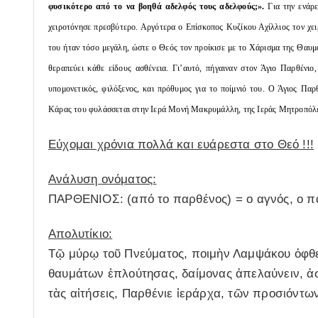
φυσικότερο από το να βοηθά αδελφός τους αδελφούς;».
Για την ενάρε
χειροτόνησε πρεσβύτερο. Αργότερα ο Επίσκοπος Κυζίκου Αχίλλιος τον χε
του ήταν τόσο μεγάλη, ώστε ο Θεός τον προίκισε με το Χάρισμα της Θαυμα
θεραπεύει κάθε είδους ασθένεια. Γι’αυτό, πήγαιναν στον Άγιο Παρθένιο
υπομονετικός, φιλόξενος, και πρόθυμος για το ποίμνιό του. Ο Άγιος Παρ
Κάρας του φυλάσσεται στην Ιερά Μονή Μακρυμάλλη, της Ιεράς Μητροπόλ
Εύχομαι χρόνια πολλά και ευάρεστα στο Θεό !!!
Ανάλυση ονόματος:
ΠΑΡΘΕΝΙΟΣ: (από το παρθένος) = ο αγνός, ο π
Απολυτίκιο:
Tῷ μύρῳ τοῦ Πνεύματος, ποιμὴν Λαμψάκου ὀφθε
θαυμάτων ἐπλούτησας, δαίμονας ἀπελαύνειν, ἀ
τὰς αἰτήσεις, Παρθένιε ἱεράρχα, τῶν προσιόντων