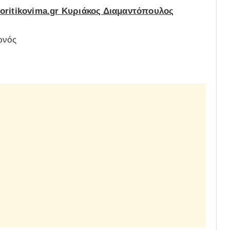
ioritikovima.gr Κυριάκος Διαμαντόπουλος
ρνός