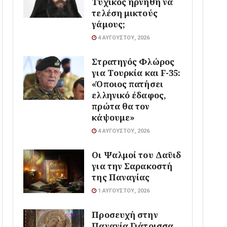
Τυχικός ηρνήθη να
τελέση μικτούς
γάμους;
4 ΑΥΓΟΎΣΤΟΥ, 2026
Στρατηγός Φλώρος
για Τουρκία και F-35:
«Όποιος πατήσει
ελληνικό έδαφος,
πρώτα θα τον
κάψουμε»
4 ΑΥΓΟΎΣΤΟΥ, 2026
Οι Ψαλμοί του Δαϋιδ
για την Σαρακοστή
της Παναγίας
1 ΑΥΓΟΎΣΤΟΥ, 2026
Προσευχή στην
Παναγία Γιάτρισσα