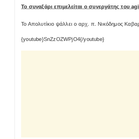
Το συναξάρι επιμελείται ο συνεργάτης του ag
Το Απολυτίκιο ψάλλει ο αρχ. π. Νικόδημος Καβα
{youtube}SnZzOZWPjO4{/youtube}