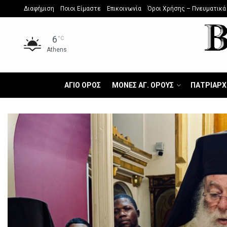
Διαφήμιση
Ποιοι Είμαστε
Επικοινωνία
Όροι Χρήσης – Πνευματικά
6
°C
Athens
ΑΓΙΟ ΟΡΟΣ
ΜΟΝΕΣ ΑΓ. ΟΡΟΥΣ
ΠΑΤΡΙΑΡΧ