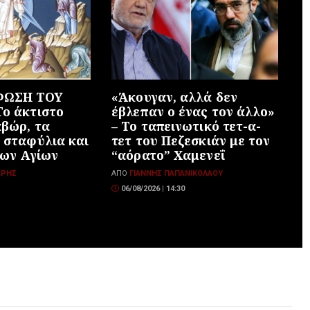
ΩΣΗ ΤΟΥ
«Άκουγαν, αλλά δεν
ο άκτιστο
έβλεπαν ο ένας τον άλλο»
βώρ, τα
– Το ταπεινωτικό τετ-α-
 σταφύλια και
τετ του Πεζεσκιάν με τον
των Αγίων
“αόρατο” Χαμενεΐ
ΆΡΗΣ
ΑΠΌ
ΓΙΆΝΝΗΣ ΠΑΠΑΝΙΚΟΛΆΟΥ
06/08/2026 | 14:30