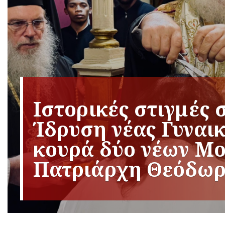
Ιστορικές στιγμές 
Ίδρυση νέας Γυναι
κουρά δύο νέων Μ
Πατριάρχη Θεόδω