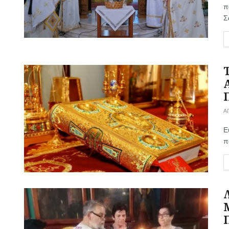
π
Σ
Α
Ε
π