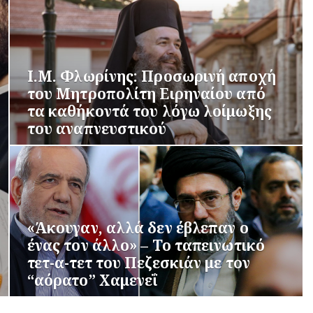
Ι.Μ. Φλωρίνης: Προσωρινή αποχή
του Μητροπολίτη Ειρηναίου από
τα καθήκοντά του λόγω λοίμωξης
του αναπνευστικού
«Άκουγαν, αλλά δεν έβλεπαν ο
ένας τον άλλο» – Το ταπεινωτικό
τετ-α-τετ του Πεζεσκιάν με τον
“αόρατο” Χαμενεΐ