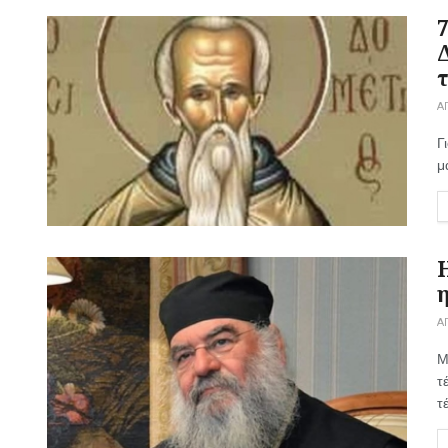
Α
Γ
μ
Α
Μ
τ
τέ