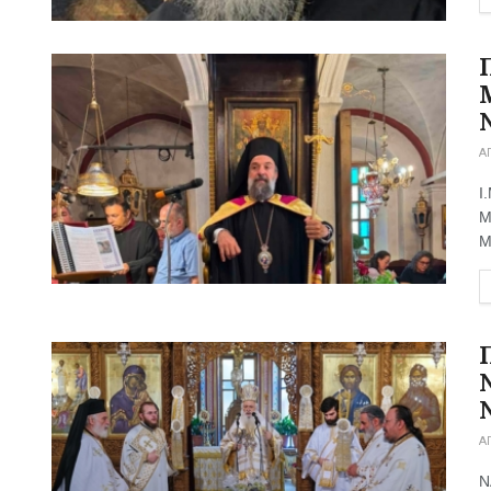
Α
Ι
Μ
Μ
Α
Ν