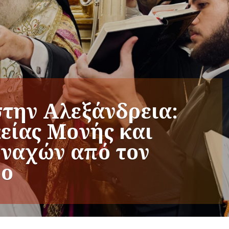
στην Αλεξάνδρεια:
κείας Μονής και
οναχών από τον
ρο