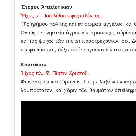
Έτερον Ἀπολυτίκιον
Ἦχος α´. Τοῦ λίθου σφαγισθέντος.
Τῆς ἐρήμου πολίτης καὶ ἐν σώματι ἄγγελος, κα
Ονούφριε· νηστείᾳ ἀγρυπνίᾳ προσευχῇ, οὐράνια
καὶ τὰς ψυχὰς τῶν πίστει προστρεχόντων σοι. Δ
στεφανώσαντι, δόξα τῷ ἐνεργοῦντι διὰ σοῦ πᾶσι
Κοντάκιον
Ἦχος πλ. δ’. Πίστιν Χριστοῦ.
Φῶς νοητὸν καὶ οὐράνιον, Πέτρε λαβὼν ἐν καρδ
λαμπρότατον, καὶ χάριν τῶν θαυμάτων ἀπείληφ