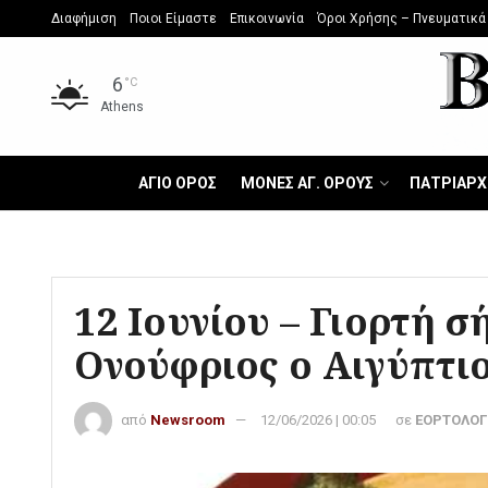
Διαφήμιση
Ποιοι Είμαστε
Επικοινωνία
Όροι Χρήσης – Πνευματικά
6
°C
Athens
ΑΓΙΟ ΟΡΟΣ
ΜΟΝΕΣ ΑΓ. ΟΡΟΥΣ
ΠΑΤΡΙΑΡΧ
12 Ιουνίου – Γιορτή σ
Ονούφριος ο Αιγύπτι
από
Newsroom
12/06/2026 | 00:05
σε
ΕΟΡΤΟΛΟΓ