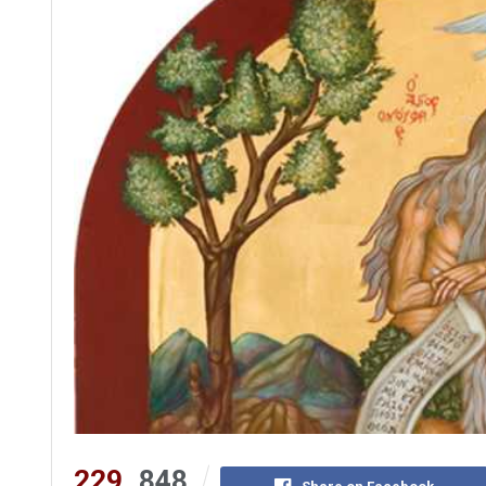
229
848