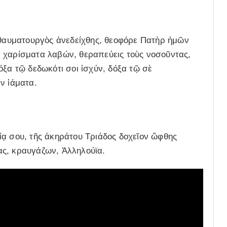
ὶ θαυματουργὸς ἀνεδείχθης, θεοφόρε Πατὴρ ἡμῶν
 χαρίσματα λαβών, θεραπεύεις τοὺς νοσοῦντας,
όξα τῷ δεδωκότι σοι ἰσχύν, δόξα τῷ σὲ
ν ἰάματα.
ίᾳ σου, τῆς ἀκηράτου Τριάδος δοχεῖον ὤφθης
ας, κραυγάζων, Ἀλληλούϊα.