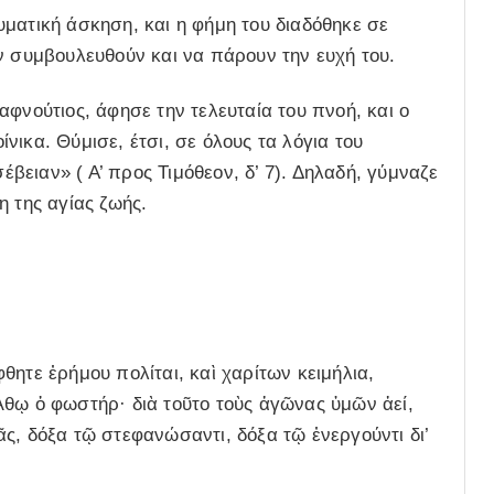
ματική άσκηση, και η φήμη του διαδόθηκε σε
ν συμβουλευθούν και να πάρουν την ευχή του.
φνούτιος, άφησε την τελευταία του πνοή, και ο
ικα. Θύμισε, έτσι, σε όλους τα λόγια του
ειαν» ( Α’ προς Τιμόθεον, δ’ 7). Δηλαδή, γύμναζε
η της αγίας ζωής.
θητε ἐρήμου πολίται, καὶ χαρίτων κειμήλια,
Ἄθῳ ὁ φωστήρ· διὰ τοῦτο τοὺς ἀγῶνας ὑμῶν ἀεί,
ς, δόξα τῷ στεφανώσαντι, δόξα τῷ ἐνεργούντι δι’