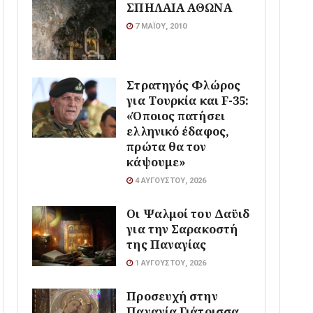
ΣΠΗΛΑΙΑ ΑΘΩΝΑ
7 ΜΑΪ́ΟΥ, 2010
Στρατηγός Φλώρος
για Τουρκία και F-35:
«Όποιος πατήσει
ελληνικό έδαφος,
πρώτα θα τον
κάψουμε»
4 ΑΥΓΟΎΣΤΟΥ, 2026
Οι Ψαλμοί του Δαϋιδ
για την Σαρακοστή
της Παναγίας
1 ΑΥΓΟΎΣΤΟΥ, 2026
Προσευχή στην
Παναγία Γιάτρισσα