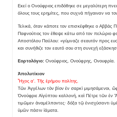
Εκεί ο Ονούφριος επιδόθηκε σε μεγαλύτερη πνευ
όλους τους ερημίτες, που συχνά πήγαιναν να το
Τελικά, όταν κάποτε τον επισκέφθηκε ο Αββάς Πα
Παφνούτιος τον έθαψε κάτω από τον πελώριο φοίν
Αποστόλου Παύλου: «γύμναζε σεαυτόν προς ευσέβ
και συνήθιζε τον εαυτό σου στη συνεχή εξάσκησ
Εορτολόγιο:
Ονούφριος, Ονούφρης, Ονουφρία.
Ἀπολυτίκιον
Ἦχος α’. Τῆς ἐρήμου πολίτης.
Τῶν Ἀγγέλων τὸν βίον ἐν σαρκὶ μιμησάμενοι, ὤφ
Ὀνούφριε Αἰγύπτου καλλονή, καὶ Πέτρε τῶν ἐν 
τιμῶμεν ἀναμέλποντες· δόξα τῷ ἐνισχύσαντι ὑμᾶ
ὑμῶν πάσιν ἰάματα.