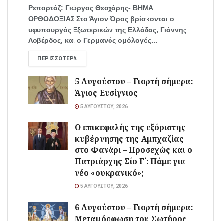
Ρεπορτάζ: Γιώργος Θεοχάρης- ΒΗΜΑ
ΟΡΘΟΔΟΞΙΑΣ Στο Άγιον Όρος βρίσκονται ο
υφυπουργός Εξωτερικών της Ελλάδας, Γιάννης
Λοβέρδος, και ο Γερμανός ομόλογός...
ΠΕΡΙΣΣΌΤΕΡΑ
5 Αυγούστου – Γιορτή σήμερα:
Άγιος Ευσίγνιος
5 ΑΥΓΟΎΣΤΟΥ, 2026
Ο επικεφαλής της εξόριστης
κυβέρνησης της Αμπχαζίας
στο Φανάρι – Προσεχώς και ο
Πατριάρχης Σίο Γ΄: Πάμε για
νέο «ουκρανικό»;
5 ΑΥΓΟΎΣΤΟΥ, 2026
6 Αυγούστου – Γιορτή σήμερα:
Μεταμόρφωση του Σωτήρος