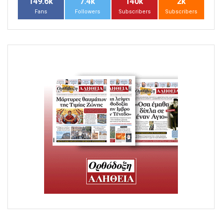
149.6k
7.4k
140k
2k
Fans
Followers
Subscribers
Subscribers