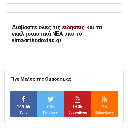
Διαβάστε όλες τις
ειδήσεις
και τα
εκκλησιαστικά ΝΕΑ από το
vimaorthodoxias.gr
Γίνε Μέλος της Ομάδας μας
149.6k
7.4k
140k
2k
Fans
Followers
Subscribers
Subscribers