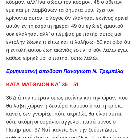
κόσμον, αλλ’ ίνα σώσω τον κόσμον. 48 ο αθετών
εμέ και μη λαμβάνων τα ῥήματά μου, έχει τον
κρίνοντα αυτόν· ο λόγος όν ελάλησα, εκείνος κρινεί
αυτόν εν τη εσχάτη ημέρα· 49 ότι εγώ εξ εμαυτού
ουκ ελάλησα, αλλ’ ο πέμψας με πατήρ αυτός μοι
εντολήν έδωκε τί είπω και τί λαλήσω· 50 και οίδα ότι
η εντολή αυτού ζωή αιώνιός εστιν. ά ούν λαλώ εγώ,
καθώς είρηκέ μοι ο πατήρ, ούτω λαλώ.
Ερμηνευτική απόδοση Παναγιώτη Ν. Τρεμπέλα
ΚΑΤΑ ΜΑΤΘΑΙΟΝ ΚΔ´ 36 – 51
36 Διά την ημέραν ομως εκείνην και την ώραν, που
θα λάβη χώραν η δευτέρα παρουσία και η κρίσις,
κανείς δεν γνωρίζει πότε ακριβώς θα είναι αύται,
ούτε ακόμη οι ουράνιοι άγγελοι, παρά μόνος ο
Πατήρ μου. 37 Ναί· κανείς δεν την ξεύρει.Διότι,
καθώς υπήρξαν αι ημέραι του Νώε, έτσι θα είναι και