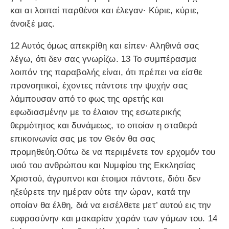
και αι λοιπαί παρθένοι και έλεγαν· Κύριε, κύριε,
άνοιξέ μας.
12 Αυτός όμως απεκρίθη και είπεν· Αληθινά σας
λέγω, ότι δεν σας γνωρίζω. 13 Το συμπέρασμα
λοιπόν της παραβολής είναι, ότι πρέπει να είσθε
προνοητικοί, έχοντες πάντοτε την ψυχήν σας
λάμπουσαν από το φως της αρετής και
εφωδιασμένην με το έλαιον της εσωτερικής
θερμότητος και δυνάμεως, το οποίον η σταθερά
επικοινωνία σας με τον Θεόν θα σας
προμηθεύη.Ούτω δε να περιμένετε τον ερχομόν του
υιού του ανθρώπου και Νυμφίου της Εκκλησίας
Χριστού, άγρυπνοι και έτοιμοι πάντοτε, διότι δεν
ηξεύρετε την ημέραν ούτε την ώραν, κατά την
οποίαν θα έλθη, διά να εισέλθετε μετ’ αυτού εις την
ευφροσύνην και μακαρίαν χαράν των γάμων του. 14