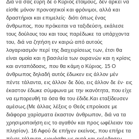
Διά να σας εύρη δε ο Κύριος ετοίμους, δεν αρκεί να
είσθε μόνον προνοητικοί και φρόνιμοι, αλλά και
δραστήριοι και επιμελείς· διότι όπως ένας
άνθρωπος, που πρόκειται να ταξιδεύση, εκάλεσε
τους δούλους του και τους παρέδωκε τα υπάρχοντα
του, διά να ζητήση εν καιρώ από αυτούς
λογαριασμόν περί της διαχειρίσεως των, έτσι θα
είναι ομοία και η βασιλεία των ουρανών και η κρίσις
και ανταπόδοσις, που θα κάμη ο Κύριος. 15 Ο
άνθρωπος δηλαδή αυτός έδωκεν εις άλλον μέν
πέντε τάλαντα, εις άλλον δε δύο, εις άλλον δε έν· εις
έκαστον έδωκε σύμφωνα με την ικανότητα, που είχε
να εμπορευθή τα όσα θα του έδιδε.Και εταξίδευσεν
αμέσως.(Με άλλας λέξεις ο Θεός επροίκισε με
διάφορα χαρίσματα έκαστον άνθρωπον, διά να τα
χρησιμοποιήση εις το αγαθόν και προς ωφέλειαν του
πλησίον). 16 Αφού δε επήγεν εκείνος, που επήρε τα
πέντε τάλαντα, ειργάσθη με αυτά και εκέρδησεν