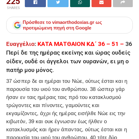
225
SHARES
Πρόσθεσε το
vimaorthodoxias.gr
ως
προτιμώμενη πηγή στη Google
Ευαγγέλιο
:
ΚΑΤΑ ΜΑΤΘΑΙΟΝ ΚΔ´ 36 – 51 –
36
Περί δε της ημέρας εκείνης και ώρας ουδείς
οίδεν, ουδέ οι άγγελοι των ουρανών, ει μη ο
πατήρ μου μόνος.
37 ώσπερ δε αι ημέραι του Νώε, ούτως έσται και η
παρουσία του υιού του ανθρώπου. 38 ώσπερ γάρ
ήσαν εν ταις ημέραις ταις πρό του κατακλυσμού
τρώγοντες και πίνοντες, γαμούντες και
εκγαμίζοντες, άχρι ής ημέρας εισήλθε Νώε εις την
κιβωτόν, 39 και ουκ έγνωσαν έως ήλθεν ο
κατακλυσμός και ήρεν άπαντας, ούτως έσται και η
παρουσία του υιού του ανθρώπου. 40 τότε δύο