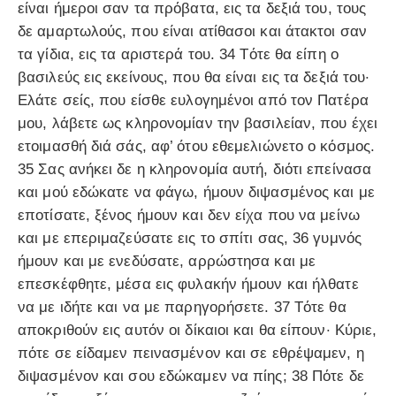
είναι ήμεροι σαν τα πρόβατα, εις τα δεξιά του, τους
δε αμαρτωλούς, που είναι ατίθασοι και άτακτοι σαν
τα γίδια, εις τα αριστερά του. 34 Τότε θα είπη ο
βασιλεύς εις εκείνους, που θα είναι εις τα δεξιά του·
Ελάτε σείς, που είσθε ευλογημένοι από τον Πατέρα
μου, λάβετε ως κληρονομίαν την βασιλείαν, που έχει
ετοιμασθή διά σάς, αφ’ ότου εθεμελιώνετο ο κόσμος.
35 Σας ανήκει δε η κληρονομία αυτή, διότι επείνασα
και μού εδώκατε να φάγω, ήμουν διψασμένος και με
εποτίσατε, ξένος ήμουν και δεν είχα που να μείνω
και με επεριμαζεύσατε εις το σπίτι σας, 36 γυμνός
ήμουν και με ενεδύσατε, αρρώστησα και με
επεσκέφθητε, μέσα εις φυλακήν ήμουν και ήλθατε
να με ιδήτε και να με παρηγορήσετε. 37 Τότε θα
αποκριθούν εις αυτόν οι δίκαιοι και θα είπουν· Κύριε,
πότε σε είδαμεν πεινασμένον και σε εθρέψαμεν, η
διψασμένον και σου εδώκαμεν να πίης; 38 Πότε δε