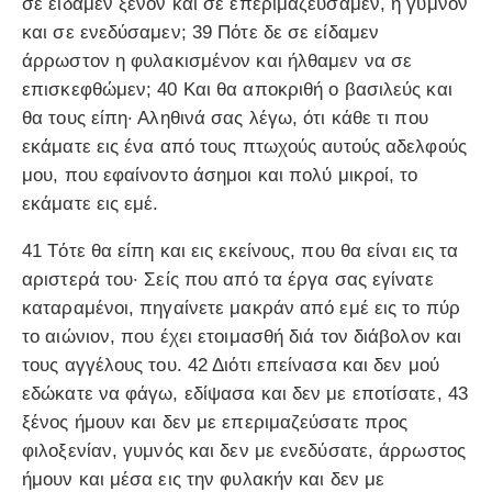
σε είδαμεν ξένον και σε επεριμαζεύσαμεν, η γυμνόν
και σε ενεδύσαμεν; 39 Πότε δε σε είδαμεν
άρρωστον η φυλακισμένον και ήλθαμεν να σε
επισκεφθώμεν; 40 Και θα αποκριθή ο βασιλεύς και
θα τους είπη· Αληθινά σας λέγω, ότι κάθε τι που
εκάματε εις ένα από τους πτωχούς αυτούς αδελφούς
μου, που εφαίνοντο άσημοι και πολύ μικροί, το
εκάματε εις εμέ.
41 Τότε θα είπη και εις εκείνους, που θα είναι εις τα
αριστερά του· Σείς που από τα έργα σας εγίνατε
καταραμένοι, πηγαίνετε μακράν από εμέ εις το πύρ
το αιώνιον, που έχει ετοιμασθή διά τον διάβολον και
τους αγγέλους του. 42 Διότι επείνασα και δεν μού
εδώκατε να φάγω, εδίψασα και δεν με εποτίσατε, 43
ξένος ήμουν και δεν με επεριμαζεύσατε προς
φιλοξενίαν, γυμνός και δεν με ενεδύσατε, άρρωστος
ήμουν και μέσα εις την φυλακήν και δεν με