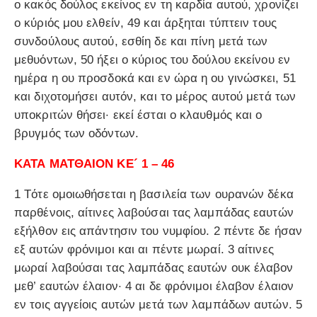
ο κακός δούλος εκείνος εν τη καρδία αυτού, χρονίζει
ο κύριός μου ελθείν, 49 και άρξηται τύπτειν τους
συνδούλους αυτού, εσθίη δε και πίνη μετά των
μεθυόντων, 50 ήξει ο κύριος του δούλου εκείνου εν
ημέρα η ου προσδοκά και εν ώρα η ου γινώσκει, 51
και διχοτομήσει αυτόν, και το μέρος αυτού μετά των
υποκριτών θήσει· εκεί έσται ο κλαυθμός και ο
βρυγμός των οδόντων.
ΚΑΤΑ ΜΑΤΘΑΙΟΝ ΚΕ´ 1 – 46
1 Τότε ομοιωθήσεται η βασιλεία των ουρανών δέκα
παρθένοις, αίτινες λαβούσαι τας λαμπάδας εαυτών
εξήλθον εις απάντησιν του νυμφίου. 2 πέντε δε ήσαν
εξ αυτών φρόνιμοι και αι πέντε μωραί. 3 αίτινες
μωραί λαβούσαι τας λαμπάδας εαυτών ουκ έλαβον
μεθ’ εαυτών έλαιον· 4 αι δε φρόνιμοι έλαβον έλαιον
εν τοις αγγείοις αυτών μετά των λαμπάδων αυτών. 5