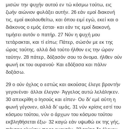
μισών την ψυχήν αυτού εν τώ κόσμω τούτω, εις
ζωήν αιώνιον φυλάξει αυτήν. 26 εάν εμοί διακονή
τις, εμοί ακολουθείτω, και όπου ειμί εγώ, εκεί και ο
διάκονος ο εμός έσται· και εάν τις εμοί διακονή,
τιμήσει αυτόν ο πατήρ. 27 Νύν η ψυχή μου
τετάρακται, και τί είπω; Πάτερ, σώσόν με εκ της
ώρας ταύτης. αλλά διά τούτο ήλθον εις την ώραν
ταύτην. 28 πάτερ, δόξασόν σου το όνομα. ήλθεν ούν
φωνή εκ του ουρανού· Και εδόξασα και πάλιν
δοξάσω.
29 ο ούν όχλος ο εστώς και ακούσας έλεγε βροντήν
γεγονέναι· άλλοι έλεγον· Άγγελος αυτώ λελάληκεν.
30 απεκρίθη ο Ιησούς και είπεν· Ου δι’ εμέ αύτη η
φωνή γέγονεν, αλλά δι’ υμάς. 31 νύν κρίσις εστί του
κόσμου τούτου, νύν ο άρχων του κόσμου τούτου
εκβληθήσεται έξω· 32 καγώ εάν υψωθώ εκ της γής,