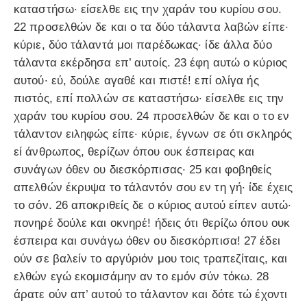
καταστήσω· είσελθε εις την χαράν του κυρίου σου.
22 προσελθών δε και ο τα δύο τάλαντα λαβών είπε·
κύριε, δύο τάλαντά μοι παρέδωκας· ίδε άλλα δύο
τάλαντα εκέρδησα επ’ αυτοίς. 23 έφη αυτώ ο κύριος
αυτού· εύ, δούλε αγαθέ και πιστέ! επί ολίγα ής
πιστός, επί πολλών σε καταστήσω· είσελθε εις την
χαράν του κυρίου σου. 24 προσελθών δε και ο το εν
τάλαντον ειληφώς είπε· κύριε, έγνων σε ότι σκληρός
εί άνθρωπος, θερίζων όπου ουκ έσπειρας και
συνάγων όθεν ου διεσκόρπισας· 25 και φοβηθείς
απελθών έκρυψα το τάλαντόν σου εν τη γή· ίδε έχεις
το σόν. 26 αποκριθείς δε ο κύριος αυτού είπεν αυτώ·
πονηρέ δούλε και οκνηρέ! ήδεις ότι θερίζω όπου ουκ
έσπειρα και συνάγω όθεν ου διεσκόρπισα! 27 έδει
ούν σε βαλείν το αργύριόν μου τοις τραπεζίταις, και
ελθών εγώ εκομισάμην αν το εμόν σύν τόκω. 28
άρατε ούν απ’ αυτού το τάλαντον και δότε τώ έχοντι