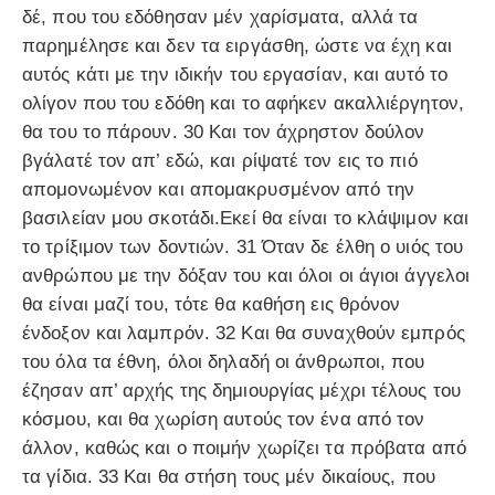
δέ, που του εδόθησαν μέν χαρίσματα, αλλά τα
παρημέλησε και δεν τα ειργάσθη, ώστε να έχη και
αυτός κάτι με την ιδικήν του εργασίαν, και αυτό το
ολίγον που του εδόθη και το αφήκεν ακαλλιέργητον,
θα του το πάρουν. 30 Και τον άχρηστον δούλον
βγάλατέ τον απ’ εδώ, και ρίψατέ τον εις το πιό
απομονωμένον και απομακρυσμένον από την
βασιλείαν μου σκοτάδι.Εκεί θα είναι το κλάψιμον και
το τρίξιμον των δοντιών. 31 Όταν δε έλθη ο υιός του
ανθρώπου με την δόξαν του και όλοι οι άγιοι άγγελοι
θα είναι μαζί του, τότε θα καθήση εις θρόνον
ένδοξον και λαμπρόν. 32 Και θα συναχθούν εμπρός
του όλα τα έθνη, όλοι δηλαδή οι άνθρωποι, που
έζησαν απ’ αρχής της δημιουργίας μέχρι τέλους του
κόσμου, και θα χωρίση αυτούς τον ένα από τον
άλλον, καθώς και ο ποιμήν χωρίζει τα πρόβατα από
τα γίδια. 33 Και θα στήση τους μέν δικαίους, που