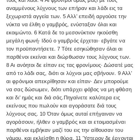
τους και λάδι. 4 Αι φρόνιμοι όμως μαζί με τους
αναμμένους λύχνους των επήραν και λάδι εις τα
ξεχωριστά αγγεία των. 5 Αλλ’ επειδή αργούσε την
νύκτα να έλθη ο γαμβρός, ενύσταξαν όλαι και
εκοιμώντο. 6 Κατά δε το μεσονύκτιον ηκούσθη
μεγάλη φωνή· Ιδού ο γαμβρός έρχεται· εβγάτε να
τον προϋπαντήσετε. 7 Τότε εσηκώθησαν όλαι αι
παρθένοι εκείναι και διώρθωσαν τους λύχνους των.
8 Αι ανόητοι δε είπαν εις τας φρονίμους· Δώσατέ μας
από το λάδι σας, διότι οι λύχνοι μας σβήνουν. 9 Αλλ’
αι φρόνιμοι απεκρίθησαν και είπαν· Δεν μπορούμε
να σας δώσωμεν, διότι υπάρχει φόβος να μη φθάση
και δι’ ημάς και διά σάς.Πηγαίνετε καλύτερα εις
εκείνους που πωλούν και αγοράσατε διά τους
λύχνους σας. 10 Όταν όμως αυταί επήγαιναν να
αγοράσουν, ήλθεν ο γαμβρός και αι ετοιμασμέναι
παρθένοι εμβήκαν μαζί του εις την αίθουσαν του
γάμου, και εκλείσθη η θύρα. 11 Ύστερον δε έρχονται