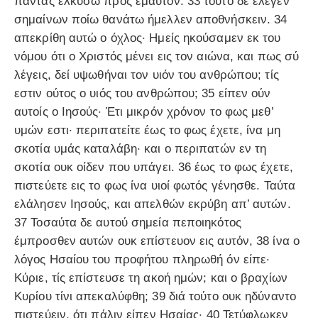
πάντας ελκύσω προς εμαυτόν. 33 τούτο δε έλεγεν
σημαίνων ποίω θανάτω ήμελλεν αποθνήσκειν. 34
απεκρίθη αυτώ ο όχλος· Ημείς ηκούσαμεν εκ του
νόμου ότι ο Χριστός μένει εις τον αιώνα, και πως σύ
λέγεις, δεί υψωθήναι τον υιόν του ανθρώπου; τίς
εστιν ούτος ο υιός του ανθρώπου; 35 είπεν ούν
αυτοίς ο Ιησούς· Έτι μικρόν χρόνον το φως μεθ’
υμών εστι· περιπατείτε έως το φως έχετε, ίνα μη
σκοτία υμάς καταλάβη· και ο περιπατών εν τη
σκοτία ουκ οίδεν που υπάγει. 36 έως το φως έχετε,
πιστεύετε εις το φως ίνα υιοί φωτός γένησθε. Ταύτα
ελάλησεν Ιησούς, και απελθών εκρύβη απ’ αυτών.
37 Τοσαύτα δε αυτού σημεία πεποιηκότος
έμπροσθεν αυτών ουκ επίστευον εις αυτόν, 38 ίνα ο
λόγος Ησαίου του προφήτου πληρωθή όν είπε·
Κύριε, τίς επίστευσε τη ακοή ημών; και ο βραχίων
Κυρίου τίνι απεκαλύφθη; 39 διά τούτο ουκ ηδύναντο
πιστεύειν, ότι πάλιν είπεν Ησαίας· 40 Τετύφλωκεν