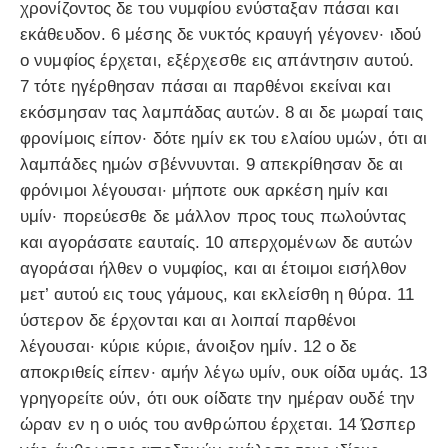
χρονίζοντος δε του νυμφίου ενύσταξαν πάσαι και
εκάθευδον. 6 μέσης δε νυκτός κραυγή γέγονεν· ιδού
ο νυμφίος έρχεται, εξέρχεσθε εις απάντησιν αυτού.
7 τότε ηγέρθησαν πάσαι αι παρθένοι εκείναι και
εκόσμησαν τας λαμπάδας αυτών. 8 αι δε μωραί ταις
φρονίμοις είπον· δότε ημίν εκ του ελαίου υμών, ότι αι
λαμπάδες ημών σβέννυνται. 9 απεκρίθησαν δε αι
φρόνιμοι λέγουσαι· μήποτε ουκ αρκέση ημίν και
υμίν· πορεύεσθε δε μάλλον προς τους πωλούντας
και αγοράσατε εαυταίς. 10 απερχομένων δε αυτών
αγοράσαι ήλθεν ο νυμφίος, και αι έτοιμοι εισήλθον
μετ’ αυτού εις τους γάμους, και εκλείσθη η θύρα. 11
ύστερον δε έρχονται και αι λοιπαί παρθένοι
λέγουσαι· κύριε κύριε, άνοιξον ημίν. 12 ο δε
αποκριθείς είπεν· αμήν λέγω υμίν, ουκ οίδα υμάς. 13
γρηγορείτε ούν, ότι ουκ οίδατε την ημέραν ουδέ την
ώραν εν η ο υιός του ανθρώπου έρχεται. 14 Ώσπερ