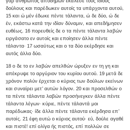
γάρ άνθρωπος αποδημών εκάλεσε τους ιδίους
δούλους και παρέδωκεν αυτοίς τα υπάρχοντα αυτού,
15 και ώ μέν έδωκε πέντε τάλαντα, ώ δε δύο, ώ δε
έν, εκάστω κατά την ιδίαν δύναμιν, και απεδήμησεν
ευθέως. 16 πορευθείς δε ο τα πέντε τάλαντα λαβών
ειργάσατο εν αυτοίς και εποίησεν άλλα πέντε
τάλαντα· 17 ωσαύτως και ο τα δύο εκέρδησε και
αυτός άλλα δύο.
18 ο δε το εν λαβών απελθών ώρυξεν εν τη γη και
απέκρυψε το αργύριον του κυρίου αυτού. 19 μετά δε
χρόνον πολύν έρχεται ο κύριος των δούλων εκείνων
και συναίρει μετ’ αυτών λόγον. 20 και προσελθών ο
τα πέντε τάλαντα λαβών προσήνεγκεν άλλα πέντε
τάλαντα λέγων· κύριε, πέντε τάλαντά μοι
παρέδωκας· ίδε άλλα πέντε τάλαντα εκέρδησα επ’
αυτοίς. 21 έφη αυτώ ο κύριος αυτού· εύ, δούλε αγαθέ
και πιστέ! επί ολίγα ής πιστός, επί πολλών σε