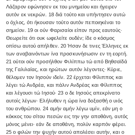
Λάζαρον εφώνησεν εκ του μνημείου και ήγειρεν
αυτόν εκ νεκρών. 18 διά τούτο και υπήντησεν αυτώ
ο όχλος, ότι ήκουσαν τούτο αυτόν πεποιηκέναι το
σημείον. 19 οι ούν Φαρισαίοι είπον προς εαυτούς·
Θεωρείτε ότι ουκ ωφελείτε ουδέν; ίδε ο κόσμος
οπίσω αυτού απήλθεν. 20 Ήσαν δε τινες Έλληνες εκ
των αναβαινόντων ίνα προσκυνήσωσιν εν τη εορτή.
21 ούτοι ούν προσήλθον Φιλίππω τώ από Βηθσαϊδά
της Γαλιλαίας, και ηρώτων αυτόν λέγοντες· Κύριε,
θέλομεν τον Ιησούν ιδείν. 22 έρχεται Φίλιππος και
λέγει τώ Ανδρέα, και πάλιν Ανδρέας και Φίλιππος
και λέγουσι τώ Ιησού· 23 ο δε Ιησούς απεκρίνατο
αυτοίς λέγων· Ελήλυθεν η ώρα ίνα δοξασθή ο υιός
του ανθρώπου. 24 αμήν αμήν λέγω υμίν, εάν μη ο
κόκκος του σίτου πεσών εις την γην αποθάνη, αυτός
μόνος μένει· εάν δε αποθάνη, πολύν καρπόν φέρει.
25 ο φιλών την ψυχήν αυτού απολέσει αυτήν, και ο