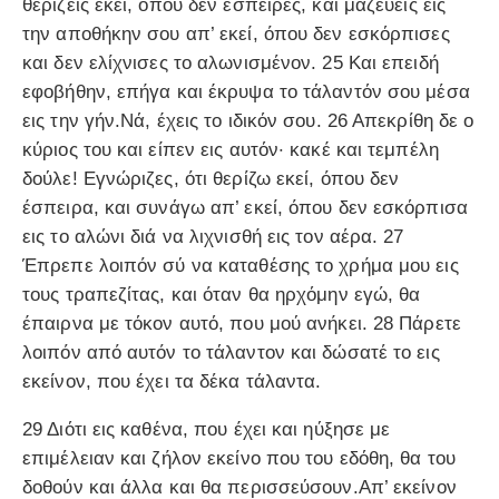
θερίζεις εκεί, όπου δεν έσπειρες, και μαζεύεις εις
την αποθήκην σου απ’ εκεί, όπου δεν εσκόρπισες
και δεν ελίχνισες το αλωνισμένον. 25 Και επειδή
εφοβήθην, επήγα και έκρυψα το τάλαντόν σου μέσα
εις την γήν.Νά, έχεις το ιδικόν σου. 26 Απεκρίθη δε ο
κύριος του και είπεν εις αυτόν· κακέ και τεμπέλη
δούλε! Εγνώριζες, ότι θερίζω εκεί, όπου δεν
έσπειρα, και συνάγω απ’ εκεί, όπου δεν εσκόρπισα
εις το αλώνι διά να λιχνισθή εις τον αέρα. 27
Έπρεπε λοιπόν σύ να καταθέσης το χρήμα μου εις
τους τραπεζίτας, και όταν θα ηρχόμην εγώ, θα
έπαιρνα με τόκον αυτό, που μού ανήκει. 28 Πάρετε
λοιπόν από αυτόν το τάλαντον και δώσατέ το εις
εκείνον, που έχει τα δέκα τάλαντα.
29 Διότι εις καθένα, που έχει και ηύξησε με
επιμέλειαν και ζήλον εκείνο που του εδόθη, θα του
δοθούν και άλλα και θα περισσεύσουν.Απ’ εκείνον