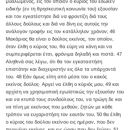
μυαλωμένος, εις τον οποίον ο κύριος του έδωκεν
ειδικήν (εν τη θρησκευτική κοινωνία του) εξουσίαν
και τον εγκατέστησε διά να φροντίζη διά τους
άλλους δούλους και διά να δίνη εις αυτούς την
ανάλογον τροφήν εις τον κατάλληλον χρόνον; 46
Μακάριος θα είναι ο δούλος εκείνος, τον οποίον,
όταν έλθη ο κύριος του, θα εύρη να κάνη και να
συμπεριφέρεται έτσι, φρόνιμα δηλαδή και πιστά. 47
Αληθινά σας λέγω, ότι θα τον εγκαταστήση
επιστάτην και διαχειριστήν εις όλα τα υπάρχοντά
του. 48 Εάν όμως είπη από μέσα του ο κακός
εκείνος δούλος· Αργεί να έλθη ο κύριός μου, 49 και
αρχίση να χρησιμοποιή εγωϊστικώς την εξουσίαν του
και να κτυπά τους συνδούλους του, να τρώγη δε και
να πίνη με εκείνους που μεθούν, ζητών με κάθε
τρόπον να ευχαριστήση τον εαυτόν του, 50 θα έλθη
ο κύριος του δούλου εκείνου εις ημέραν, που δεν
περιμένει εκείνος, και εις ώραν που δεν ξεύρει. 51