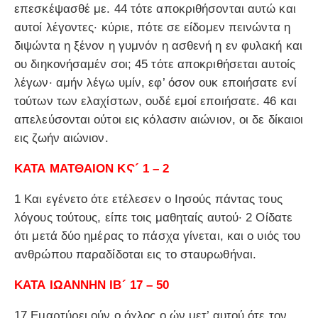
επεσκέψασθέ με. 44 τότε αποκριθήσονται αυτώ και
αυτοί λέγοντες· κύριε, πότε σε είδομεν πεινώντα η
διψώντα η ξένον η γυμνόν η ασθενή η εν φυλακή και
ου διηκονήσαμέν σοι; 45 τότε αποκριθήσεται αυτοίς
λέγων· αμήν λέγω υμίν, εφ’ όσον ουκ εποιήσατε ενί
τούτων των ελαχίστων, ουδέ εμοί εποιήσατε. 46 και
απελεύσονται ούτοι εις κόλασιν αιώνιον, οι δε δίκαιοι
εις ζωήν αιώνιον.
ΚΑΤΑ ΜΑΤΘΑΙΟΝ ΚϚ´ 1 – 2
1 Και εγένετο ότε ετέλεσεν ο Ιησούς πάντας τους
λόγους τούτους, είπε τοις μαθηταίς αυτού· 2 Οίδατε
ότι μετά δύο ημέρας το πάσχα γίνεται, και ο υιός του
ανθρώπου παραδίδοται εις το σταυρωθήναι.
ΚΑΤΑ ΙΩΑΝΝΗΝ ΙΒ´ 17 – 50
17 Εμαρτύρει ούν ο όχλος ο ών μετ’ αυτού ότε τον