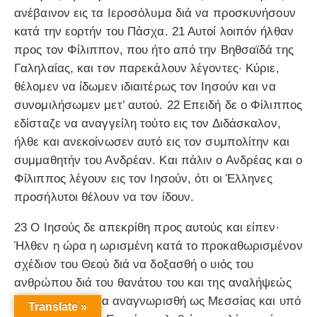
ανέβαινον εις τα Ιεροσόλυμα διά να προσκυνήσουν
κατά την εορτήν του Πάσχα. 21 Αυτοί λοιπόν ήλθαν
προς τον Φίλιππον, που ήτο από την Βηθσαϊδά της
Γαληλαίας, και τον παρεκάλουν λέγοντες· Κύριε,
θέλομεν να ίδωμεν ιδιαιτέρως τον Ιησούν και να
συνομιλήσωμεν μετ’ αυτού. 22 Επειδή δε ο Φίλιππος
εδίσταζε να αναγγείλη τούτο εις τον Διδάσκαλον,
ήλθε και ανεκοίνωσεν αυτό εις τον συμπολίτην και
συμμαθητήν του Ανδρέαν. Και πάλιν ο Ανδρέας και ο
Φίλιππος λέγουν εις τον Ιησούν, ότι οι Έλληνες
προσήλυτοι θέλουν να τον ίδουν.
23 Ο Ιησούς δε απεκρίθη προς αυτούς και είπεν·
Ήλθεν η ώρα η ωρισμένη κατά το προκαθωρισμένον
σχέδιον του Θεού διά να δοξασθή ο υιός του
ανθρώπου διά του θανάτου του και της αναλήψεώς
του, οπότε και θα αναγνωρισθή ως Μεσσίας και υπό
Translate »