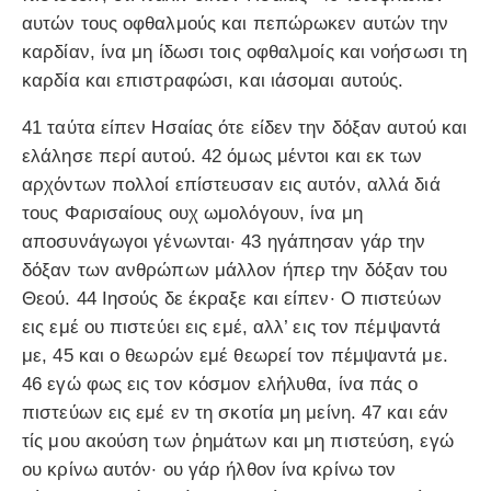
αυτών τους οφθαλμούς και πεπώρωκεν αυτών την
καρδίαν, ίνα μη ίδωσι τοις οφθαλμοίς και νοήσωσι τη
καρδία και επιστραφώσι, και ιάσομαι αυτούς.
41 ταύτα είπεν Ησαίας ότε είδεν την δόξαν αυτού και
ελάλησε περί αυτού. 42 όμως μέντοι και εκ των
αρχόντων πολλοί επίστευσαν εις αυτόν, αλλά διά
τους Φαρισαίους ουχ ωμολόγουν, ίνα μη
αποσυνάγωγοι γένωνται· 43 ηγάπησαν γάρ την
δόξαν των ανθρώπων μάλλον ήπερ την δόξαν του
Θεού. 44 Ιησούς δε έκραξε και είπεν· Ο πιστεύων
εις εμέ ου πιστεύει εις εμέ, αλλ’ εις τον πέμψαντά
με, 45 και ο θεωρών εμέ θεωρεί τον πέμψαντά με.
46 εγώ φως εις τον κόσμον ελήλυθα, ίνα πάς ο
πιστεύων εις εμέ εν τη σκοτία μη μείνη. 47 και εάν
τίς μου ακούση των ῥημάτων και μη πιστεύση, εγώ
ου κρίνω αυτόν· ου γάρ ήλθον ίνα κρίνω τον