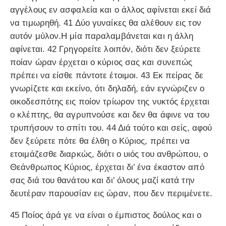
αγγέλους εν ασφαλεία και ο άλλος αφίνεται εκεί διά
να τιμωρηθή. 41 Δύο γυναίκες θα αλέθουν εις τον
αυτόν μύλον.Η μία παραλαμβάνεται και η άλλη
αφίνεται. 42 Γρηγορείτε λοιπόν, διότι δεν ξεύρετε
ποίαν ώραν έρχεται ο κύριος σας και συνεπώς
πρέπει να είσθε πάντοτε έτοιμοι. 43 Εκ πείρας δε
γνωρίζετε και εκείνο, ότι δηλαδή, εάν εγνώριζεν ο
οικοδεσπότης εις ποίον τρίωρον της νυκτός έρχεται
ο κλέπτης, θα αγρυπνούσε και δεν θα άφινε να του
τρυπήσουν το σπίτι του. 44 Διά τούτο και σείς, αφού
δεν ξεύρετε πότε θα έλθη ο Κύριος, πρέπει να
ετοιμάζεσθε διαρκώς, διότι ο υιός του ανθρώπου, ο
Θεάνθρωπος Κύριος, έρχεται δι’ ένα έκαστον από
σας διά του θανάτου και δι’ όλους μαζί κατά την
δευτέραν παρουσίαν εις ώραν, που δεν περιμένετε.
45 Ποίος άρά γε να είναι ο έμπιστος δούλος και ο