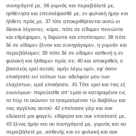
συνηγάγετέ με, 36 γυμνός και περιεβάλετέ με,
ησθένησα και επεσκέψασθέ με, εν φυλακή ήμην και
ήλθετε πρός με. 37 τότε αποκριθήσονται αυτώ οι
δίκαιοι λέγοντες· κύριε, πότε σε είδομεν πεινώντα
και εθρέψαμεν, η διψώντα και εποτίσαμεν; 38 πότε
δέ σε είδομεν ξένον και συνηγάγομεν, η γυμνόν και
περιεβάλομεν; 39 πότε δέ σε είδομεν ασθενή η εν
φυλακή και ήλθομεν πρός σε; 40 και αποκριθείς ο
βασιλεύς ερεί αυτοίς· αμήν λέγω υμίν, εφ’ όσον
εποιήσατε ενί τούτων των αδελφών μου των
ελαχίστων, εμοί εποιήσατε. 41 Τότε ερεί και τοις εξ
ευωνύμων· πορεύεσθε απ’ εμού οι κατηραμένοι εις
το πύρ το αιώνιον το ητοιμασμένον τώ διαβόλω και
τοις αγγέλοις αυτού· 42 επείνασα γάρ και ουκ
εδώκατέ μοι φαγείν, εδίψησα και ουκ εποτίσατέ με,
43 ξένος ήμην και ου συνηγάγετέ με, γυμνός και ου
περιεβάλετέ με, ασθενής και εν φυλακή και ουκ