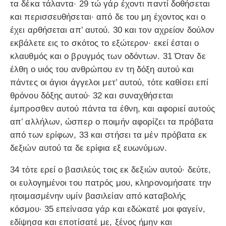
τα δέκα τάλαντα· 29 τώ γάρ έχοντι παντί δοθήσεται
και περισσευθήσεται· από δε του μη έχοντος και ο
έχει αρθήσεται απ’ αυτού. 30 και τον αχρείον δούλον
εκβάλετε εις το σκότος το εξώτερον· εκεί έσται ο
κλαυθμός και ο βρυγμός των οδόντων. 31 Όταν δε
έλθη ο υιός του ανθρώπου εν τη δόξη αυτού και
πάντες οι άγιοι άγγελοι μετ’ αυτού, τότε καθίσει επί
θρόνου δόξης αυτού· 32 και συναχθήσεται
έμπροσθεν αυτού πάντα τα έθνη, και αφοριεί αυτούς
απ’ αλλήλων, ώσπερ ο ποιμήν αφορίζει τα πρόβατα
από των ερίφων, 33 και στήσει τα μέν πρόβατα εκ
δεξιών αυτού τα δε ερίφια εξ ευωνύμων.
34 τότε ερεί ο βασιλεύς τοις εκ δεξιών αυτού· δεύτε,
οι ευλογημένοι του πατρός μου, κληρονομήσατε την
ητοιμασμένην υμίν βασιλείαν από καταβολής
κόσμου· 35 επείνασα γάρ και εδώκατέ μοι φαγείν,
εδίψησα και εποτίσατέ με, ξένος ήμην και