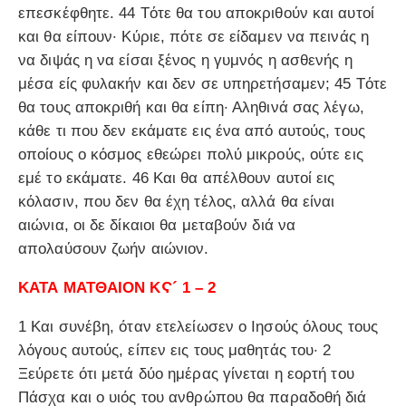
επεσκέφθητε. 44 Τότε θα του αποκριθούν και αυτοί
και θα είπουν· Κύριε, πότε σε είδαμεν να πεινάς η
να διψάς η να είσαι ξένος η γυμνός η ασθενής η
μέσα είς φυλακήν και δεν σε υπηρετήσαμεν; 45 Τότε
θα τους αποκριθή και θα είπη· Αληθινά σας λέγω,
κάθε τι που δεν εκάματε εις ένα από αυτούς, τους
οποίους ο κόσμος εθεώρει πολύ μικρούς, ούτε εις
εμέ το εκάματε. 46 Και θα απέλθουν αυτοί εις
κόλασιν, που δεν θα έχη τέλος, αλλά θα είναι
αιώνια, οι δε δίκαιοι θα μεταβούν διά να
απολαύσουν ζωήν αιώνιον.
ΚΑΤΑ ΜΑΤΘΑΙΟΝ ΚϚ´ 1 – 2
1 Και συνέβη, όταν ετελείωσεν ο Ιησούς όλους τους
λόγους αυτούς, είπεν εις τους μαθητάς του· 2
Ξεύρετε ότι μετά δύο ημέρας γίνεται η εορτή του
Πάσχα και ο υιός του ανθρώπου θα παραδοθή διά