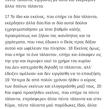
άλλα πέντε τάλαντα.
17 Το ίδιο και εκείνος, που επήρε τα δύο τάλαντα,
εκέρδησεν άλλα δύο.Και οι δύο αυτοί δούλοι
εχρησιμοποίησαν με ίσον βαθμόν καλής
προαιρέσεως και ζήλου τας ικανότητας και τα
χαρίσματα, που τους έδωκεν ο Θεός προς δόξαν
αυτού και ωφέλειαν του πλησίον. 18 Εκείνος όμως,
που επήρε το ένα τάλαντον, επήγε και έσκαψεν εις
την γην και έκρυψεν εκεί το χρήμα του κυρίου
του.Δεν κατεχράσθη δηλαδή το τάλαντον, αλλ’
έδειξεν αμέλειαν και δεν ειργάσθη να το επαυξήση.
19 Ύστερα δε από πολύν χρόνον ήλθεν ο κύριος
των δούλων εκείνων και ελογαριάσθη μαζί τους. 20
Και αφού προσήλθεν εκείνος, που επήρε τα πέντε
τάλαντα, επρόσφερεν άλλα πέντε τάλαντα και είπε·
Κύριε, πέντε τάλαντα μού παρέδωκες.Ιδού, άλλα