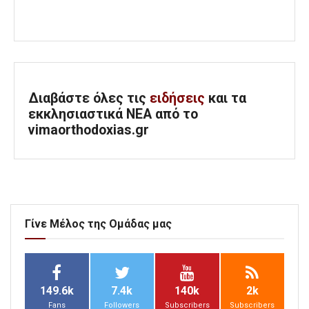
Διαβάστε όλες τις
ειδήσεις
και τα
εκκλησιαστικά ΝΕΑ από το
vimaorthodoxias.gr
Γίνε Μέλος της Ομάδας μας
149.6k
7.4k
140k
2k
Fans
Followers
Subscribers
Subscribers