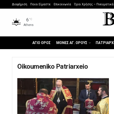
Διαφήμιση
Ποιοι Είμαστε
Επικοινωνία
Όροι Χρήσης – Πνευματικά
6
°C
Athens
ΑΓΙΟ ΟΡΟΣ
ΜΟΝΕΣ ΑΓ. ΟΡΟΥΣ
ΠΑΤΡΙΑΡΧ
Oikoumeniko Patriarxeio