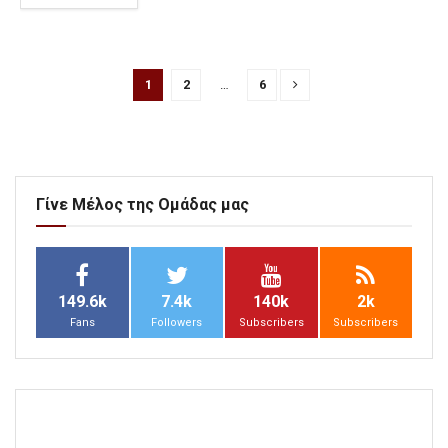
1
2
…
6
Γίνε Μέλος της Ομάδας μας
149.6k
7.4k
140k
2k
Fans
Followers
Subscribers
Subscribers