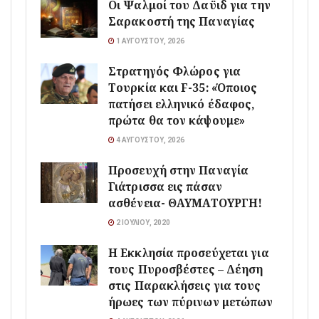
Οι Ψαλμοί του Δαϋιδ για την
Σαρακοστή της Παναγίας
1 ΑΥΓΟΎΣΤΟΥ, 2026
Στρατηγός Φλώρος για
Τουρκία και F-35: «Όποιος
πατήσει ελληνικό έδαφος,
πρώτα θα τον κάψουμε»
4 ΑΥΓΟΎΣΤΟΥ, 2026
Προσευχή στην Παναγία
Γιάτρισσα εις πάσαν
ασθένεια- ΘΑΥΜΑΤΟΥΡΓΗ!
2 ΙΟΥΛΊΟΥ, 2020
Η Εκκλησία προσεύχεται για
τους Πυροσβέστες – Δέηση
στις Παρακλήσεις για τους
ήρωες των πύρινων μετώπων