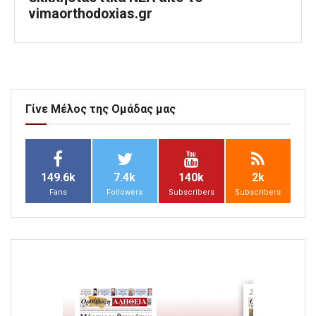
vimaorthodoxias.gr
Γίνε Μέλος της Ομάδας μας
149.6k
7.4k
140k
2k
Fans
Followers
Subscribers
Subscribers