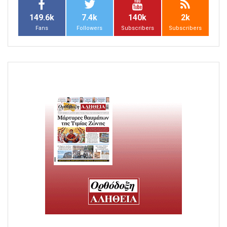
149.6k
7.4k
140k
2k
Fans
Followers
Subscribers
Subscribers