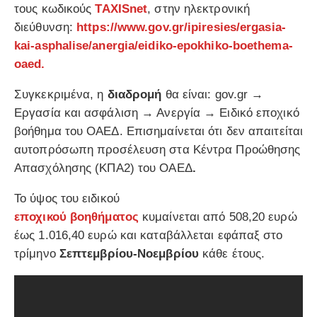
τους κωδικούς
TAXISnet
, στην ηλεκτρονική
διεύθυνση:
https://www.gov.gr/ipiresies/ergasia-
kai-asphalise/anergia/eidiko-epokhiko-boethema-
oaed.
Συγκεκριμένα, η
διαδρομή
θα είναι: gov.gr →
Εργασία και ασφάλιση → Ανεργία → Ειδικό εποχικό
βοήθημα του ΟΑΕΔ. Επισημαίνεται ότι δεν απαιτείται
αυτοπρόσωπη προσέλευση στα Κέντρα Προώθησης
Απασχόλησης (ΚΠΑ2) του ΟΑΕΔ
.
Το ύψος του ειδικού
εποχικού
βοηθήματος
κυμαίνεται από 508,20 ευρώ
έως 1.016,40 ευρώ και καταβάλλεται εφάπαξ στο
τρίμηνο
Σεπτεμβρίου-Νοεμβρίου
κάθε έτους.