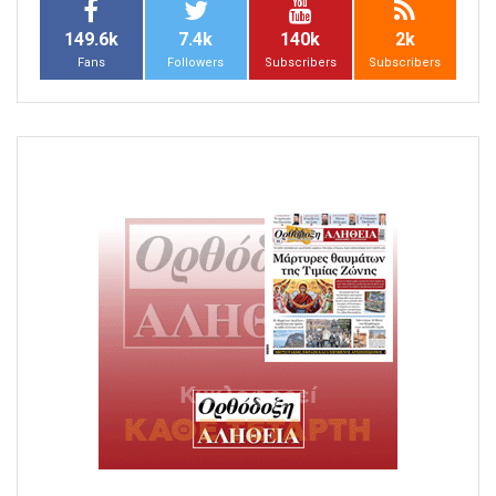
149.6k
7.4k
140k
2k
Fans
Followers
Subscribers
Subscribers