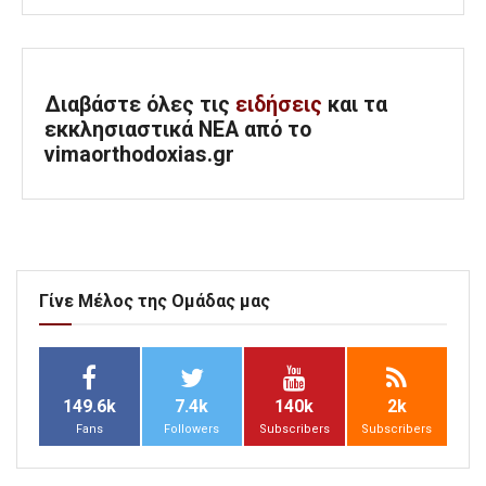
Διαβάστε όλες τις
ειδήσεις
και τα
εκκλησιαστικά ΝΕΑ από το
vimaorthodoxias.gr
Γίνε Μέλος της Ομάδας μας
149.6k
7.4k
140k
2k
Fans
Followers
Subscribers
Subscribers