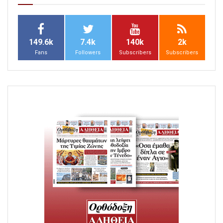
149.6k
7.4k
140k
2k
Fans
Followers
Subscribers
Subscribers