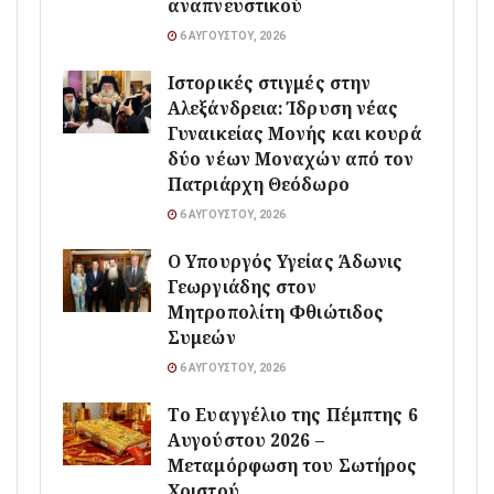
αναπνευστικού
6 ΑΥΓΟΎΣΤΟΥ, 2026
Ιστορικές στιγμές στην
Αλεξάνδρεια: Ίδρυση νέας
Γυναικείας Μονής και κουρά
δύο νέων Μοναχών από τον
Πατριάρχη Θεόδωρο
6 ΑΥΓΟΎΣΤΟΥ, 2026
O Υπουργός Υγείας Άδωνις
Γεωργιάδης στον
Μητροπολίτη Φθιώτιδος
Συμεών
6 ΑΥΓΟΎΣΤΟΥ, 2026
Το Ευαγγέλιο της Πέμπτης 6
Αυγούστου 2026 –
Μεταμόρφωση του Σωτήρος
Χριστού