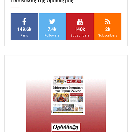
Γίνε Μέλος της Ομάδας μας
149.6k
7.4k
140k
2k
Fans
Followers
Subscribers
Subscribers