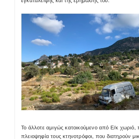
εγκατάλειψης και της ερήμωσής του.
Το άλλοτε αμιγώς κατοικούμενο από Ε/κ χωριό, π
πλειοψηφία τους κτηνοτρόφοι, που διατηρούν μι