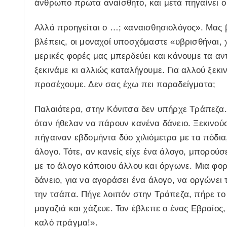
άνθρωπο πρώτα αναίσθητο, και μετά πηγαίνει ο ίδ
Αλλά προηγείται ο …; «αναισθησιολόγος». Μας β
βλέπεις, οι μοναχοί υποσχόμαστε «υβρισθήναι, χ
μερικές φορές μας μπερδεύει και κάνουμε τα α
ξεκινάμε κι αλλιώς καταλήγουμε. Για αλλού ξεκ
προσέχουμε. Δεν σας έχω πει παραδείγματα;
Παλαιότερα, στην Κόνιτσα δεν υπήρχε Τράπεζα.
όταν ήθελαν να πάρουν κανένα δάνειο. Ξεκινού
πήγαιναν εβδομήντα δύο χιλιόμετρα με τα πόδια
άλογο. Τότε, αν κανείς είχε ένα άλογο, μπορούσ
με το άλογο κάποιου άλλου και όργωνε. Μια φορ
δάνειο, για να αγοράσει ένα άλογο, να οργώνει 
την τσάπα. Πήγε λοιπόν στην Τράπεζα, πήρε το 
μαγαζιά και χάζευε. Τον έβλεπε ο ένας Εβραίο
καλό πράγμα!».