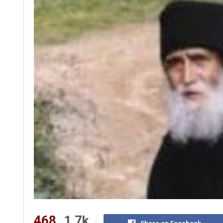
468
1.7k