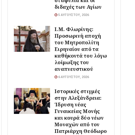
σταφύλια και οι
διδαχές των Αγίων
5 ΑΥΓΟΎΣΤΟΥ, 2026
Ι.Μ. Φλωρίνης:
Προσωρινή αποχή
του Μητροπολίτη
Ειρηναίου από τα
καθήκοντά του λόγω
λοίμωξης του
αναπνευστικού
6 ΑΥΓΟΎΣΤΟΥ, 2026
Ιστορικές στιγμές
στην Αλεξάνδρεια:
Ίδρυση νέας
Γυναικείας Μονής
και κουρά δύο νέων
Μοναχών από τον
Πατριάρχη Θεόδωρο