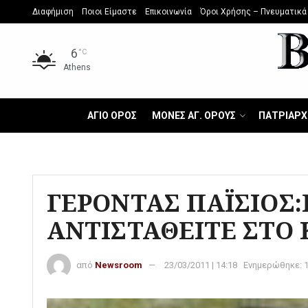
Διαφήμιση
Ποιοι Είμαστε
Επικοινωνία
Όροι Χρήσης – Πνευματικά
6
°C
Athens
ΑΓΙΟ ΟΡΟΣ
ΜΟΝΕΣ ΑΓ. ΟΡΟΥΣ
ΠΑΤΡΙΑΡΧ
ΓΕΡΟΝΤΑΣ ΠΑΪΣΙΟΣ:
ΑΝΤΙΣΤΑΘΕΙΤΕ ΣΤΟ
από
Newsroom
23/03/2011 | 14:18
Ενημερώθηκε: