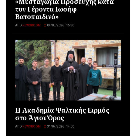
«Μυσταγωγία Προσευχής κατά
τον Γέροντα Ιωσήφ
Βατοπαιδινό»
ΑΠΌ
NEWSROOM
04/08/2026 | 15:30
Η Ακαδημία Ψαλτικής Ειρμός
στο Άγιον Όρος
ΑΠΌ
NEWSROOM
31/07/2026 | 14:00