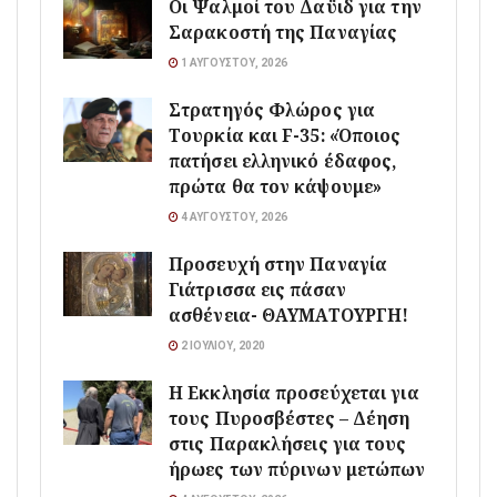
Οι Ψαλμοί του Δαϋιδ για την
Σαρακοστή της Παναγίας
1 ΑΥΓΟΎΣΤΟΥ, 2026
Στρατηγός Φλώρος για
Τουρκία και F-35: «Όποιος
πατήσει ελληνικό έδαφος,
πρώτα θα τον κάψουμε»
4 ΑΥΓΟΎΣΤΟΥ, 2026
Προσευχή στην Παναγία
Γιάτρισσα εις πάσαν
ασθένεια- ΘΑΥΜΑΤΟΥΡΓΗ!
2 ΙΟΥΛΊΟΥ, 2020
Η Εκκλησία προσεύχεται για
τους Πυροσβέστες – Δέηση
στις Παρακλήσεις για τους
ήρωες των πύρινων μετώπων