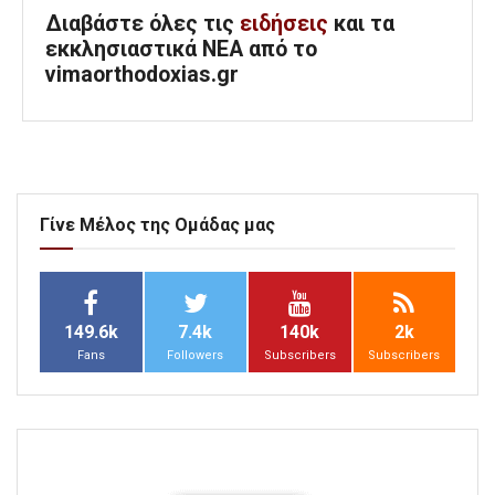
Διαβάστε όλες τις
ειδήσεις
και τα
εκκλησιαστικά ΝΕΑ από το
vimaorthodoxias.gr
Γίνε Μέλος της Ομάδας μας
149.6k
7.4k
140k
2k
Fans
Followers
Subscribers
Subscribers