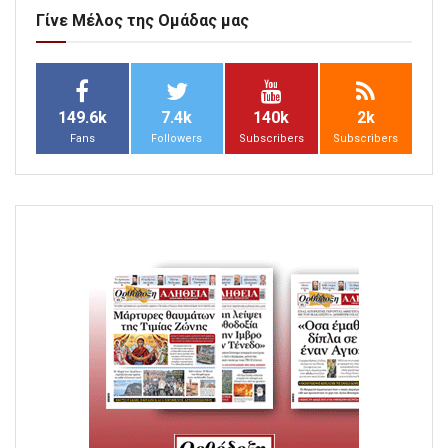
Γίνε Μέλος της Ομάδας μας
149.6k
7.4k
140k
2k
Fans
Followers
Subscribers
Subscribers