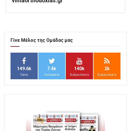
vimaorthodoxias.gr
Γίνε Μέλος της Ομάδας μας
149.6k
7.4k
140k
2k
Fans
Followers
Subscribers
Subscribers