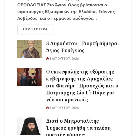
ΟΡΘΟΔΟΞΙΑΣ Στο Άγιον Όρος βρίσκονται ο
υφυπουργός Εξωτερικών της Ελλάδας, Γιάννης
Λοβέρδος, και ο Γερμανός ομόλογός...
ΠΕΡΙΣΣΌΤΕΡΑ
5 Αυγούστου – Γιορτή σήμερα:
Άγιος Ευσίγνιος
5 ΑΥΓΟΎΣΤΟΥ, 2026
Ο επικεφαλής της εξόριστης
κυβέρνησης της Αμπχαζίας
στο Φανάρι – Προσεχώς και ο
Πατριάρχης Σίο Γ΄: Πάμε για
νέο «ουκρανικό»;
5 ΑΥΓΟΎΣΤΟΥ, 2026
Διατί ο Μητροπολίτης
Τυχικός ηρνήθη να τελέση
μικτούς γάμους;