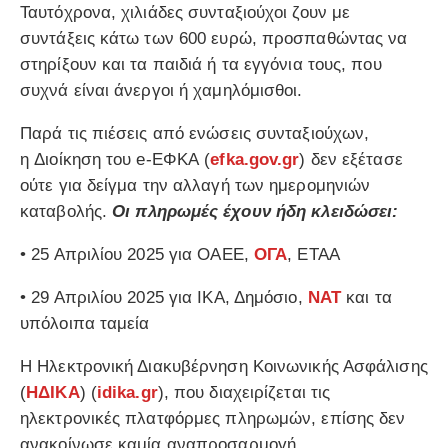
Ταυτόχρονα, χιλιάδες συνταξιούχοι ζουν με
συντάξεις κάτω των 600 ευρώ, προσπαθώντας να
στηρίξουν και τα παιδιά ή τα εγγόνια τους, που
συχνά είναι άνεργοι ή χαμηλόμισθοι.
Παρά τις πιέσεις από ενώσεις συνταξιούχων,
η Διοίκηση του e-ΕΦΚΑ (
efka.gov.gr
) δεν εξέτασε
ούτε για δείγμα την αλλαγή των ημερομηνιών
καταβολής.
Οι πληρωμές έχουν ήδη κλειδώσει:
• 25 Απριλίου 2025 για ΟΑΕΕ,
ΟΓΑ
, ΕΤΑΑ
• 29 Απριλίου 2025 για ΙΚΑ, Δημόσιο,
ΝΑΤ
και τα
υπόλοιπα ταμεία
Η Ηλεκτρονική Διακυβέρνηση Κοινωνικής Ασφάλισης
(
ΗΔΙΚΑ
) (
idika.gr
), που διαχειρίζεται τις
ηλεκτρονικές πλατφόρμες πληρωμών, επίσης δεν
ανακοίνωσε καμία αναπροσαρμογή.