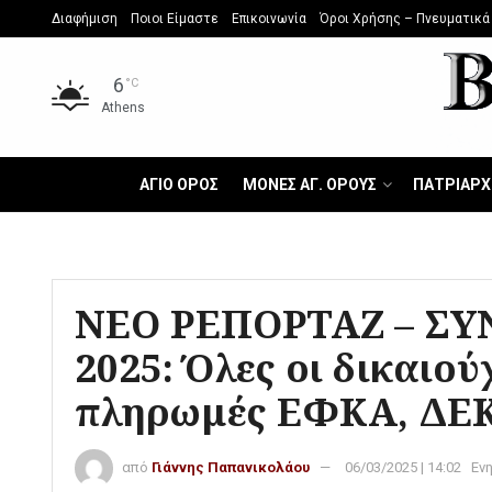
Διαφήμιση
Ποιοι Είμαστε
Επικοινωνία
Όροι Χρήσης – Πνευματικά
6
°C
Athens
ΑΓΙΟ ΟΡΟΣ
ΜΟΝΕΣ ΑΓ. ΟΡΟΥΣ
ΠΑΤΡΙΑΡΧ
ΝΕΟ ΡΕΠΟΡΤΑΖ – ΣΥΝ
2025: Όλες οι δικαιού
πληρωμές ΕΦΚΑ, ΔΕ
από
Γιάννης Παπανικολάου
06/03/2025 | 14:02
Εν