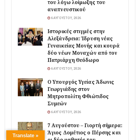
του λόγω λοίμωξης του
αναπνευστικού
6 ΑΥΓΟΎΣΤΟΥ, 2026
Ιστορικές στιγμές στην
Αλεξάνδρεια: Ίδρυση νέας
Γυναικείας Μονής και κουρά
δύο νέων Μοναχών από τον
Πατριάρχη Θεόδωρο
6 ΑΥΓΟΎΣΤΟΥ, 2026
O Υπουργός Υγείας Άδωνις
Γεωργιάδης στον
Μητροπολίτη Φθιώτιδος
Συμεών
6 ΑΥΓΟΎΣΤΟΥ, 2026
7 Αυγούστου – Γιορτή σήμερα:
Άγιος Δομέτιος ο Πέρσης και
Translate »
οι δύο μαθητές του