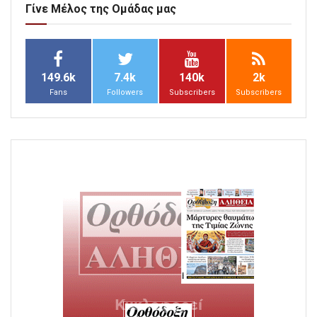
Γίνε Μέλος της Ομάδας μας
149.6k
7.4k
140k
2k
Fans
Followers
Subscribers
Subscribers