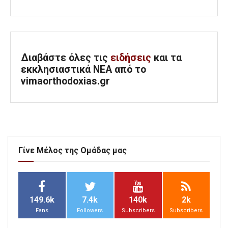
Διαβάστε όλες τις
ειδήσεις
και τα
εκκλησιαστικά ΝΕΑ από το
vimaorthodoxias.gr
Γίνε Μέλος της Ομάδας μας
149.6k
7.4k
140k
2k
Fans
Followers
Subscribers
Subscribers