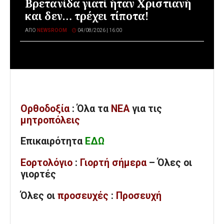
Βρετανίδα γιατί ήταν Χριστιανή
και δεν… τρέχει τίποτα!
ΑΠΌ
NEWSROOM
04/08/2026 | 16:00
Ορθοδοξία
: Όλα
τα
ΝΕΑ
για τις
μητροπόλεις
Επικαιρότητα
ΕΔΩ
Εορτολόγιο
:
Γιορτή σήμερα
– Όλες οι
γιορτές
Όλες
οι
προσευχές
:
Προσευχή