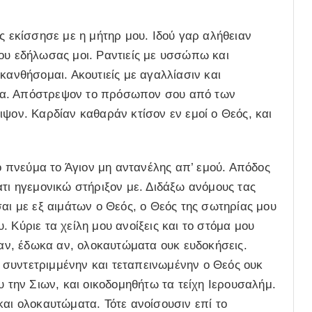
ς εκίσσησε με η μήτηρ μου. Ιδού γαρ αλήθειαν
ου εδήλωσας μοι. Ραντιείς με υσσώπω και
κανθήσομαι. Ακουτιείς με αγαλλίασιν και
να. Απόστρεψον το πρόσωπον σου από των
ιψον. Καρδίαν καθαράν κτίσον εν εμοί ο Θεός, και
πνεύμα το Άγιον μη αντανέλης απ’ εμού. Απόδος
ατι ηγεμονικώ στήριξον με. Διδάξω ανόμους τας
σαι με εξ αιμάτων ο Θεός, ο Θεός της σωτηρίας μου
 Κύριε τα χείλη μου ανοίξεις και το στόμα μου
ίαν, έδωκα αν, ολοκαυτώματα ουκ ευδοκήσεις.
συντετριμμένην και τεταπεινωμένην ο Θεός ουκ
υ την Σιων, και οικοδομηθήτω τα τείχη Ιερουσαλήμ.
και ολοκαυτώματα. Τότε ανοίσουσιν επί το