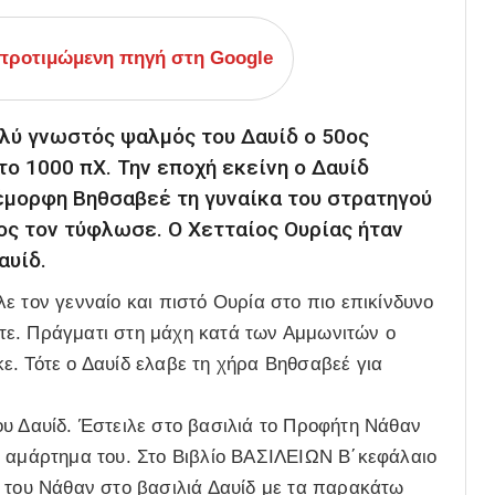
ροτιμώμενη πηγή στη Google
ολύ γνωστός ψαλμός του Δαυίδ ο 50ος
το 1000 πΧ. Την εποχή εκείνη ο Δαυίδ
έμορφη Βηθσαβεέ τη γυναίκα του στρατηγού
ος τον τύφλωσε. Ο Χετταίος Ουρίας ήταν
αυίδ.
ε τον γενναίο και πιστό Ουρία στο πιο επικίνδυνο
τε. Πράγματι στη μάχη κατά των Αμμωνιτών ο
. Τότε ο Δαυίδ ελαβε τη χήρα Βηθσαβεέ για
ου Δαυίδ. Έστειλε στο βασιλιά το Προφήτη Νάθαν
ο αμάρτημα του. Στο Βιβλίο ΒΑΣΙΛΕΙΩΝ Β΄κεφάλαιο
η του Νάθαν στο βασιλιά Δαυίδ με τα παρακάτω