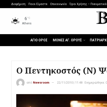
Διαφήμιση
Ποιοι Είμαστε
Επικοινωνία
Όροι Χρήσης – Πνευματικά
6
°C
Athens
ΑΓΙΟ ΟΡΟΣ
ΜΟΝΕΣ ΑΓ. ΟΡΟΥΣ
ΠΑΤΡΙΑΡΧ
O Πεντηκοστός (Ν) Ψ
από
Newsroom
22/11/2010 | 11:48
Ενημερώθηκε: