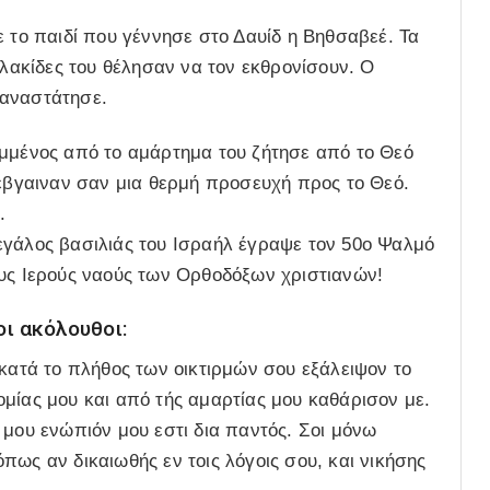
ε το παιδί που γέννησε στο Δαυίδ η Βηθσαβεέ. Τα
λλακίδες του θέλησαν να τον εκθρονίσουν. Ο
παναστάτησε.
ιμμένος από το αμάρτημα του ζήτησε από το Θεό
 εβγαιναν σαν μια θερμή προσευχή προς το Θεό.
.
εγάλος βασιλιάς του Ισραήλ έγραψε τον 50ο Ψαλμό
ους Ιερούς ναούς των Ορθοδόξων χριστιανών!
οι ακόλουθοι:
 κατά το πλήθος των οικτιρμών σου εξάλειψον το
μίας μου και από τής αμαρτίας μου καθάρισον με.
 μου ενώπιόν μου εστι δια παντός. Σοι μόνω
πως αν δικαιωθής εν τοις λόγοις σου, και νικήσης