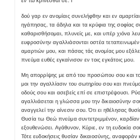
εν τω κρίνεσθαι σε. Ι
δού γαρ εν ανομίαις συνελήφθην και εν αμαρτίαι
ηγάπησας, τα άδηλα και τα κρύφια της σοφίας σ
καθαρισθήσομαι, πλυνείς με, και υπέρ χιόνα λευ
ευφροσύνην αγαλλιάσονται οστέα τεταπεινωμέ
αμαρτιών μου, και πάσας τάς ανομίας μου εξάλε
πνεύμα ευθές εγκαίνισον εν τοις εγκάτοις μου.
Μη απορρίψης με από του προσώπου σου και το 
μοι την αγαλλίασιν του σωτηρίου σου και πνεύμ
οδούς σου και ασεβείς επί σε επιστρέψουσι. Ρύ
αγαλλιάσεται η γλώσσα μου την δικαιοσύνην σου.
αναγγελεί την αίνεσιν σου. Ότι ει ηθέλησας θυσ
Θυσία τω Θεώ πνεύμα συντετριμμένον, καρδίαν 
εξουθενώσει. Αγάθυνον, Κύριε, εν τη ευδοκία σο
Τότε ευδοκήσεις θυσίαν δικαιοσύνης, αναφοράν 