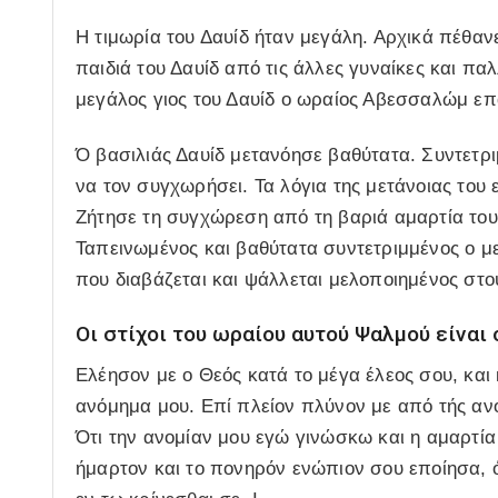
Η τιμωρία του Δαυίδ ήταν μεγάλη. Αρχικά πέθαν
παιδιά του Δαυίδ από τις άλλες γυναίκες και πα
μεγάλος γιος του Δαυίδ ο ωραίος Αβεσσαλώμ ε
Ό βασιλιάς Δαυίδ μετανόησε βαθύτατα. Συντετρ
να τον συγχωρήσει. Τα λόγια της μετάνοιας του
Ζήτησε τη συγχώρεση από τη βαριά αμαρτία του
Ταπεινωμένος και βαθύτατα συντετριμμένος ο μ
που διαβάζεται και ψάλλεται μελοποιημένος στ
Οι στίχοι του ωραίου αυτού Ψαλμού είναι 
Ελέησον με ο Θεός κατά το μέγα έλεος σου, και
ανόμημα μου. Επί πλείον πλύνον με από τής ανο
Ότι την ανομίαν μου εγώ γινώσκω και η αμαρτία
ήμαρτον και το πονηρόν ενώπιον σου εποίησα, ό