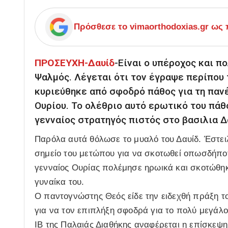
Πρόσθεσε το
vimaorthodoxias.gr
ως π
ΠΡΟΣΕΥΧΗ-Δαυίδ
-Είναι ο υπέροχος και π
Ψαλμός. Λέγεται ότι τον έγραψε περίπου 
κυριεύθηκε από σφοδρό πάθος για τη παν
Ουρίου. Το ολέθριο αυτό ερωτικό του πάθ
γενναίος στρατηγός πιστός στο βασιλια Δ
Παρόλα αυτά θόλωσε το μυαλό του Δαυίδ. Έστειλ
σημείο του μετώπου για να σκοτωθεί οπωσδήπο
γενναίος Ουρίας πολέμησε ηρωικά και σκοτώθηκε
γυναίκα του.
Ο παντογνώστης Θεός είδε την ειδεχθή πράξη τ
για να τον επιπλήξη σφοδρά για το πολύ μεγάλ
ΙΒ της Παλαιάς Διαθήκης αναφέρεται η επίσκεψ