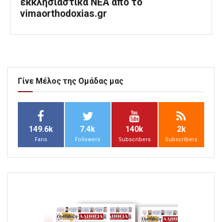
εκκλησιαστικά ΝΕΑ από το
vimaorthodoxias.gr
Γίνε Μέλος της Ομάδας μας
149.6k
7.4k
140k
2k
Fans
Followers
Subscribers
Subscribers