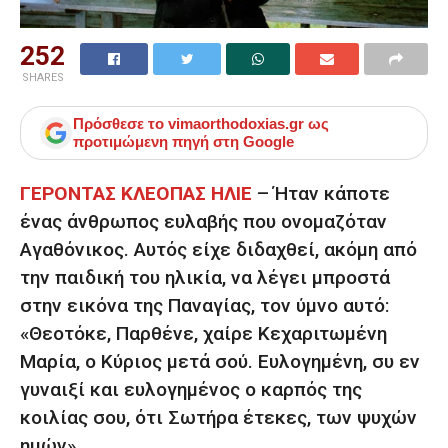
252
SHARES
Πρόσθεσε το
vimaorthodoxias.gr
ως
προτιμώμενη πηγή στη Google
ΓΕΡΟΝΤΑΣ ΚΛΕΟΠΑΣ ΗΛΙΕ
– Ήταν κάποτε
ένας άνθρωπος ευλαβής που ονομαζόταν
Αγαθόνικος. Αυτός είχε διδαχθεί, ακόμη από
την παιδική του ηλικία, να λέγει μπροστά
στην εικόνα της Παναγίας, τον ύμνο αυτό:
«Θεοτόκε, Παρθένε, χαίρε Κεχαριτωμένη
Μαρία, ο Κύριος μετά σού. Ευλογημένη, συ εν
γυναιξί και ευλογημένος ο καρπός της
κοιλίας σου, ότι Σωτήρα έτεκες, των ψυχών
ημών».