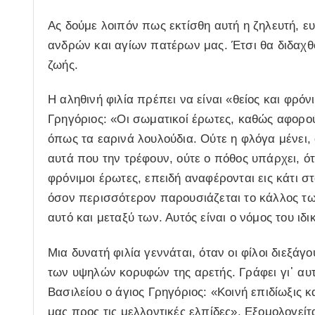
Ας δούμε λοιπόν πως εκτίσθη αυτή η ζηλευτή, 
ανδρών και αγίων πατέρων μας. Έτσι θα διδαχθο
ζωής.
Η αληθινή φιλία πρέπει να είναι «θείος και φρό
Γρηγόριος: «Οι σωματικοί έρωτες, καθώς αφορο
όπως τα εαρινά λουλούδια. Ούτε η φλόγα μένει, 
αυτά που την τρέφουν, ούτε ο πόθος υπάρχει, ό
φρόνιμοι έρωτες, επειδή αναφέρονται εις κάτι στ
όσον περισσότερον παρουσιάζεται το κάλλος τ
αυτό και μεταξύ των. Αυτός είναι ο νόμος του ιδ
Μια δυνατή φιλία γεννάται, όταν οι φίλοι διεξάγ
των υψηλών κορυφών της αρετής. Γράφει γι᾽ αυτή
Βασιλείου ο άγιος Γρηγόριος: «Κοινή επιδίωξις 
μας προς τις μελλοντικές ελπίδες». Εξομολογείτα