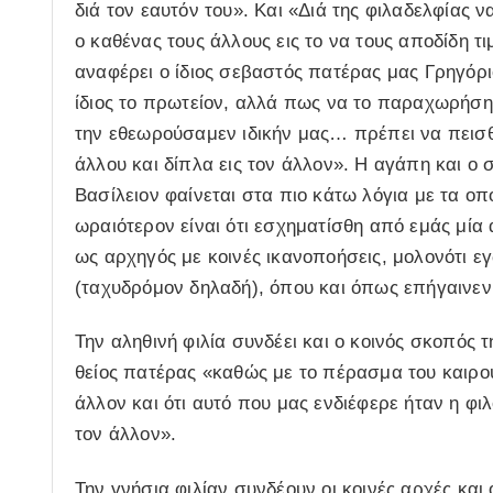
διά τον εαυτόν του». Και «Διά της φιλαδελφίας
ο καθένας τους άλλους εις το να τους αποδίδη τ
αναφέρει ο ίδιος σεβαστός πατέρας μας Γρηγόριο
ίδιος το πρωτείον, αλλά πως να το παραχωρήση 
την εθεωρούσαμεν ιδικήν μας… πρέπει να πεισθήτ
άλλου και δίπλα εις τον άλλον». Η αγάπη και ο 
Βασίλειον φαίνεται στα πιο κάτω λόγια με τα οπο
ωραιότερον είναι ότι εσχηματίσθη από εμάς μία
ως αρχηγός με κοινές ικανοποήσεις, μολονότι ε
(ταχυδρόμον δηλαδή), όπου και όπως επήγαινεν 
Την αληθινή φιλία συνδέει και ο κοινός σκοπός τ
θείος πατέρας «καθώς με το πέρασμα του καιρο
άλλον και ότι αυτό που μας ενδιέφερε ήταν η φι
τον άλλον».
Την γνήσια φιλίαν συνδέουν οι κοινές αρχές και ο