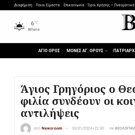
Διαφήμιση
Ποιοι Είμαστε
Επικοινωνία
Όροι Χρήσης – Πνευματικά
6
°C
Athens
ΑΓΙΟ ΟΡΟΣ
ΜΟΝΕΣ ΑΓ. ΟΡΟΥΣ
ΠΑΤΡΙΑΡΧ
Άγιος Γρηγόριος ο Θε
φιλία συνδέουν οι κοι
αντιλήψεις
από
Newsroom
30/01/2024 | 22:30
σε
θΕΟΛΟΓΙΚΑ