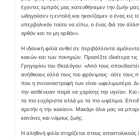
έχοντες εμπρός μας κατευθήναμεν την ζωήν μας
ωδηγούσεν η εντολή και ηκονίζαμεν ο ένας εις το
υπερβολικόν τούτο να είπω, ο ένας διά τον άλλο
ορθόν και το μη ορθόν».
Η ιδανική φιλία ανθεί σε περιβάλλοντα αμόλυντ
κακών και των πονηρών. Προσέξτε ιδιαίτερα τις
Γρηγορίου του Θεολόγου: «Από τους σπουδαστές
ανήθικους αλλά τους πιο φρόνιμους· ούτε τους πι
που η συναναστροφή των είναι ωφελιμωτέρα. Διό
την ασθένειαν παρά να χαρίσης την υγείαν. Και
τα πιο ευχάριστα αλλά με τα πιο ωφέλιμα. Επει
αρετήν η την κακίαν». Μακάρι όλοι μας να μπο
κανόνες και νόμους ζωής.
Η αληθινή φιλία στηρίζεται στους αποστολικούς 