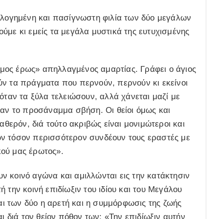
ευλογημένη και πασίγνωστη φιλία των δύο μεγάλων
ύμε κι εμείς τα μεγάλα μυστικά της ευτυχισμένης
νιμος έρως» απηλλαγμένος αμαρτίας. Γράφει ο άγιος
ύν τα πράγματα που περνούν, περνούν κι εκείνοι
όταν τα ξύλα τελειώσουν, αλλά χάνεται μαζί με
ταν το προσάναμμα σβήση. Οι θείοι όμως και
αθερόν, διά τούτο ακριβώς είναι μονιμώτεροι και
ων τόσον περισσότερον συνδέουν τους εραστές με
ικού μας έρωτος».
ουν κοινό αγώνα και αμιλλώνται εις την κατάκτησιν
 την κοινή επιδίωξιν του ιδίου και του Μεγάλου
και των δύο η αρετή και η συμμόρφωσις της ζωής
ι διά τον θείον πόθον των: «Την επιδίωξιν αυτήν