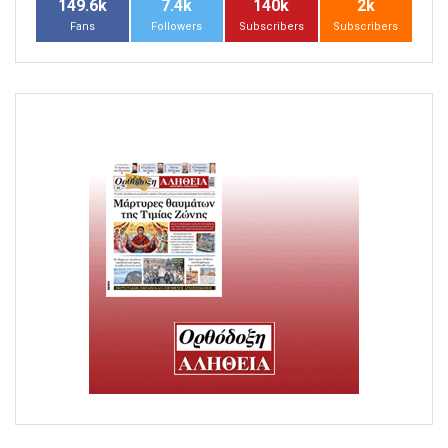
149.6k
7.4k
140k
2k
Fans
Followers
Subscribers
Subscribers