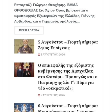
Ρεπορτάζ: Γιώργος Θεοχάρης- ΒΗΜΑ
ΟΡΘΟΔΟΞΙΑΣ Στο Άγιον Όρος βρίσκονται ο
υφυπουργός Εξωτερικών της Ελλάδας, Γιάννης
Λοβέρδος, και ο Γερμανός ομόλογός...
ΠΕΡΙΣΣΌΤΕΡΑ
5 Αυγούστου – Γιορτή σήμερα:
Άγιος Ευσίγνιος
5 ΑΥΓΟΎΣΤΟΥ, 2026
Ο επικεφαλής της εξόριστης
κυβέρνησης της Αμπχαζίας
στο Φανάρι – Προσεχώς και ο
Πατριάρχης Σίο Γ΄: Πάμε για
νέο «ουκρανικό»;
5 ΑΥΓΟΎΣΤΟΥ, 2026
6 Αυγούστου – Γιορτή σήμερα:
Μεταμόρφωση του Σωτήρος