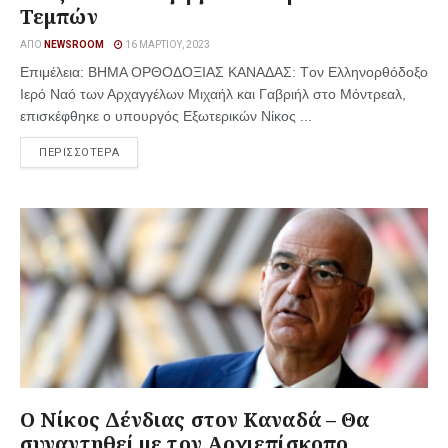
Τεμπών
ΑΠΌ
NEWSROOM
16 ΜΑΡΤΊΟΥ, 2023
Επιμέλεια: ΒΗΜΑ ΟΡΘΟΔΟΞΙΑΣ ΚΑΝΑΔΑΣ: Tον Ελληνορθόδοξο
Iερό Ναό των Αρχαγγέλων Μιχαήλ και Γαβριήλ στο Μόντρεαλ,
επισκέφθηκε ο υπουργός Εξωτερικών Νίκος ...
ΠΕΡΙΣΣΟΤΕΡΑ
Ο Νίκος Δένδιας στον Καναδά – Θα
συναντηθεί με τον Αρχιεπίσκοπο