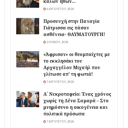
καλών ηθών…
6 ΑΥΓΟΎΣΤΟΥ, 2026
Προσευχή στην Παναγία
Γιάτρισσα εις πάσαν
ασθένεια- ΘΑΥΜΑΤΟΥΡΓΗ!
2 ΙΟΥΛΊΟΥ, 2020
«Άφρισαν» οι θεομπαίχτες με
το εκκλησάκι του
Αρχαγγέλου Μιχαήλ που
γλίτωσε απ’ τη φωτιά!
7 ΑΥΓΟΎΣΤΟΥ, 2026
Α΄ Νεκροταφείο: Ένας χρόνος
χωρίς τη Λένα Σαμαρά – Στο
μνημόσυνο η οικογένεια και
πολιτικά πρόσωπα
7 ΑΥΓΟΎΣΤΟΥ, 2026