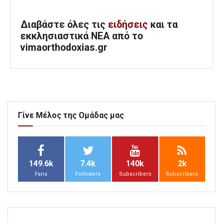
Διαβάστε όλες τις
ειδήσεις
και τα
εκκλησιαστικά ΝΕΑ από το
vimaorthodoxias.gr
Γίνε Μέλος της Ομάδας μας
149.6k
7.4k
140k
2k
Fans
Followers
Subscribers
Subscribers