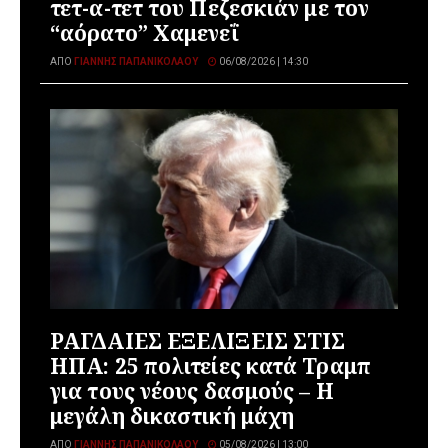
τετ-α-τετ του Πεζεσκιάν με τον
“αόρατο” Χαμενεΐ
ΑΠΌ
ΓΙΆΝΝΗΣ ΠΑΠΑΝΙΚΟΛΆΟΥ
06/08/2026 | 14:30
ΡΑΓΔΑΙΕΣ ΕΞΕΛΙΞΕΙΣ ΣΤΙΣ
ΗΠΑ: 25 πολιτείες κατά Τραμπ
για τους νέους δασμούς – Η
μεγάλη δικαστική μάχη
ΑΠΌ
ΓΙΆΝΝΗΣ ΠΑΠΑΝΙΚΟΛΆΟΥ
05/08/2026 | 13:00