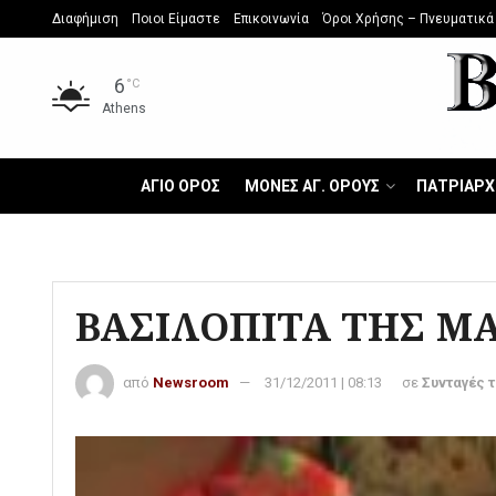
Διαφήμιση
Ποιοι Είμαστε
Επικοινωνία
Όροι Χρήσης – Πνευματικά
6
°C
Athens
ΑΓΙΟ ΟΡΟΣ
ΜΟΝΕΣ ΑΓ. ΟΡΟΥΣ
ΠΑΤΡΙΑΡΧ
ΒΑΣΙΛΟΠΙΤΑ ΤΗΣ Μ
από
Newsroom
31/12/2011 | 08:13
σε
Συνταγές 