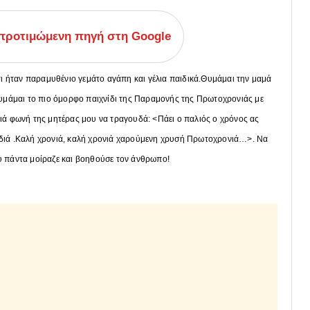
ροτιμώμενη πηγή στη Google
ίτι ήταν παραμυθένιο γεμάτο αγάπη και γέλια παιδικά.Θυμάμαι την μαμά
.Θυμάμαι το πιο όμορφο παιχνίδι της Παραμονής της Πρωτοχρονιάς με
ειά φωνή της μητέρας μου να τραγουδά: <Πάει ο παλιός ο χρόνος ας
αρδιά .Καλή χρονιά, καλή χρονιά χαρούμενη χρυσή Πρωτοχρονιά…>. Να
ου πάντα μοίραζε και βοηθούσε τον άνθρωπο!