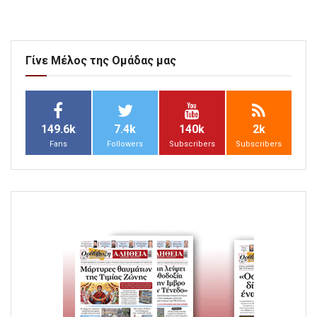
Γίνε Μέλος της Ομάδας μας
149.6k
7.4k
140k
2k
Fans
Followers
Subscribers
Subscribers