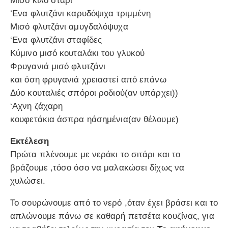
Μισό κιλό στάρι
‘Ενα φλυτζάνι καρυδόψιχα τριμμένη
Μισό φλυτζάνι αμυγδαλόψυχα
‘Ενα φλυτζάνι σταφίδες
Κύμινο μισό κουταλάκι του γλυκού
Φρυγανιά μισό φλυτζάνι
και όση φρυγανιά χρειαστεί από επάνω
Δύο κουταλιές σπόροι ροδιού(αν υπάρχει))
‘Αχνη ζάχαρη
κουφετάκια άσπρα ηάσημένια(αν θέλουμε)
Εκτέλεση
Πρώτα πλένουμε με νεράκι το σιτάρι και το
βράζουμε ,τόσο όσο να μαλακώσει δίχως να
χυλώσει.
Το σουρώνουμε από το νερό ,όταν έχει βράσει και το
απλώνουμε πάνω σε καθαρή πετσέτα κουζίνας, για