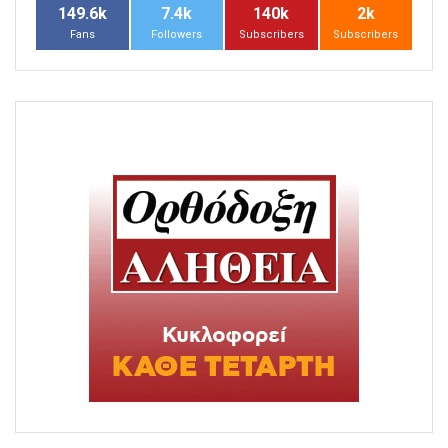
149.6k
7.4k
140k
2k
Fans
Followers
Subscribers
Subscribers