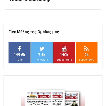
Γίνε Μέλος της Ομάδας μας
149.6k
7.4k
140k
2k
Fans
Followers
Subscribers
Subscribers