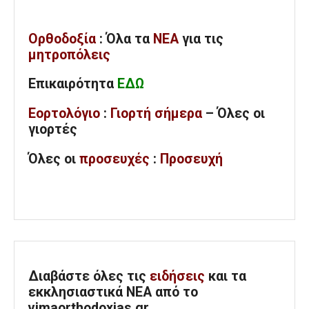
Ορθοδοξία
: Όλα
τα
ΝΕΑ
για τις
μητροπόλεις
Επικαιρότητα
ΕΔΩ
Εορτολόγιο
:
Γιορτή σήμερα
– Όλες οι
γιορτές
Όλες
οι
προσευχές
:
Προσευχή
Διαβάστε όλες τις
ειδήσεις
και τα
εκκλησιαστικά ΝΕΑ από το
vimaorthodoxias.gr