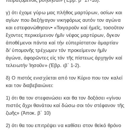
πειραζομένοις βοηθῆσαι» (Ἑβρ. β΄ 17-18).
γ) ότι έχομε γύρω μας πλήθος μαρτύρων, οσίων και
αγίων που διεξήγαγον νικηφόρως αυτόν τον αγώνα
και εστεφανώθησαν• «Τοιγαροῦν καί ἡμεῖς, τοσοῦτον
ἔχοντες περικείμενον ἡμῖν νέφος μαρτύρων, ὄγκον
ἀποθέμενοι πάντα καί τήν εὐπερίστατον ἁμαρτίαν
δι’ ὑπομονῆς τρέχωμεν τόν προκείμενον ἡμῖν
ἀγώνα, ἀφορῶντες εἰς τόν τῆς πίστεως ἀρχηγόν καί
τελειωτήν Ἰησοῦν» (Ἑβρ. ιβ΄ 1-2).
δ) Ο πιστός ενισχύεται από τον Κύριο που τον καλεί
και τον διαβεβαιώνει:
1) ότι θα τον στεφανώσει και θα τον δοξάσει «γίνου
πιστός ἄχρι θανάτου καί δώσω σοι τόν στέφανον τῆς
ζωῆς» (Ἀποκ. β΄ 10)
2) ότι θα του επιτρέψει να καθίσει στον θεϊκό θρόνο