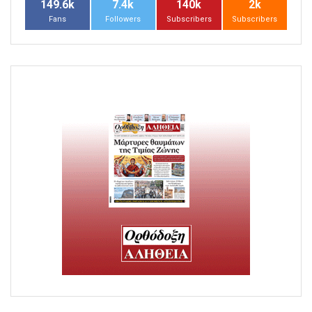
149.6k
7.4k
140k
2k
Fans
Followers
Subscribers
Subscribers