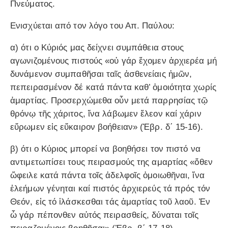
Πνεύματος.
Ενισχύεται από τον λόγο του Απ. Παύλου:
α) ότι ο Κύριός μας δείχνει συμπάθεια στους
αγωνιζομένους πιστούς «οὐ γάρ ἔχομεν ἀρχιερέα μή
δυνάμενον συμ­παθῆσαι ταῖς ἀσθενείαις ἡμῶν,
πεπειρασμένον δέ κατά πάντα καθ’ ὁμοιότητα χωρίς
ἁμαρτίας. Προσερχώμεθα οὖν μετά παρρησίας τῷ
θρόνῳ τῆς χάριτος, ἵνα λάβωμεν ἔλεον καί χάριν
εὕρωμεν εἰς εὔκαιρον βοήθειαν» (Ἑβρ. δ΄ 15-16).
β) ότι ο Κύριος μπορεί να βοηθήσει τον πιστό να
αντιμετωπίσει τους πειρασμούς της αμαρτίας «ὅθεν
ὤφειλε κατά πάντα τοῖς ἀδελφοῖς ὁμοιωθῆναι, ἵνα
ἐλεήμων γένηται καί πιστός ἀρχιερεύς τά πρός τόν
Θεόν, εἰς τό ἱλάσκεσθαι τάς ἁμαρτίας τοῦ λαοῦ. Ἐν
ὧ γάρ πέπονθεν αὐτός πειρασθείς, δύναται τοῖς