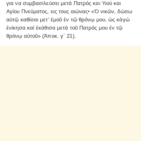
για να συμβασιλεύσει μετά Πατρός και Υιού και
Αγίου Πνεύματος, εις τους αιώνας• «Ὁ νικῶν, δώσω
αὐτῷ καθίσαι μετ’ ἐμοῦ ἐν τῷ θρόνῳ μου, ὡς κἀγώ
ἐνίκησα καί ἐκάθισα μετά τοῦ Πατρός μου ἐν τῷ
θρόνῳ αὐτοῦ» (Ἀποκ. γ΄ 21).