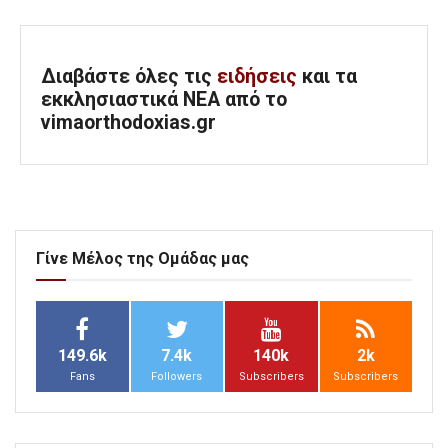
Διαβάστε όλες τις
ειδήσεις
και τα
εκκλησιαστικά ΝΕΑ από το
vimaorthodoxias.gr
Γίνε Μέλος της Ομάδας μας
149.6k
7.4k
140k
2k
Fans
Followers
Subscribers
Subscribers