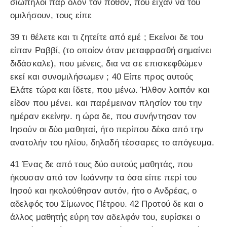
σιωπηλοί παρ όλον τον πόθον, που είχαν να του
ομιλήσουν, τους είπε
39 τι θέλετε και τι ζητείτε από εμέ ; Εκείνοι δε του
είπαν Ραββί, (το οποίον όταν μεταφρασθή σημαίνει
διδάσκαλε), που μένεις, δια να σε επισκεφθώμεν
εκεί και συνομιλήσωμεν ; 40 Είπε προς αυτούς
Ελάτε τώρα και ίδετε, που μένω. Ήλθον λοιπόν και
είδον που μένει. και παρέμειναν πλησίον του την
ημέραν εκείνην. η ώρα δε, που συνήντησαν τον
Ιησούν οι δύο μαθηταί, ήτο περίπου δέκα από την
ανατολήν του ηλίου, δηλαδή τέσσαρες το απόγευμα.
41 Ένας δε από τους δύο αυτούς μαθητάς, που
ήκουσαν από τον Ιωάννην τα όσα είπε περί του
Ιησού και ηκολούθησαν αυτόν, ήτο ο Ανδρέας, ο
αδελφός του Σίμωνος Πέτρου. 42 Προτού δε και ο
άλλος μαθητής εύρη τον αδελφόν του, ευρίσκει ο