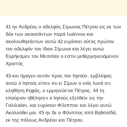
41 ην Ανδρέας ο αδελφός Σίμωνος Πέτρου εις εκ των
δύο των ακουσάντων παρά Ιωάννου και
ακολουθησάντων αυτώ 42 ευρίσκει ούτος πρώτον
τον αδελφόν τον ίδιον Σίμωνα και λέγει αυτώ
Ευρήκαμεν τον Μεσσίαν ο εστιν μεθερμηνευόμενον
Χριστός
43 και ήγαγεν αυτόν προς τον Ιησούν. εμβλέψας
αυτώ ο Ιησούς είπεν συ ει Σίμων ο υιός Ιωνά συ
κληθήση Κηφάς, ο ερμηνεύεται Πέτρος. 44 τη
επαύριον ηθέλησεν ο Ιησούς εξελθείν εις την
Γαλιλαίαν, και ευρίσκει Φίλιππον και λέγει αυτώ
Ακολούθει μοι. 45 ην δε ο Φίλιππος από Βηθσαϊδά,
εκ της πόλεως Ανδρέου και Πέτρου.