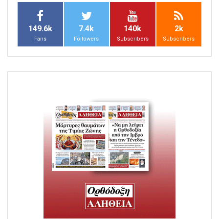
149.6k
7.4k
140k
2k
Fans
Followers
Subscribers
Subscribers