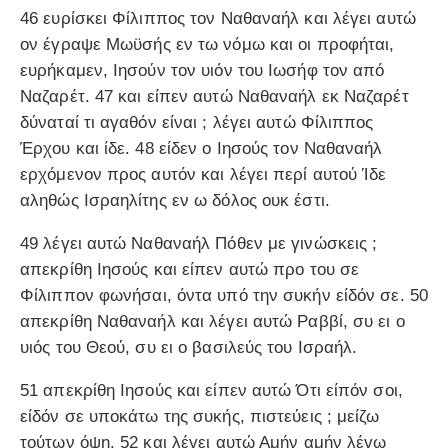
46 ευρίσκει Φίλιππος τον Ναθαναήλ και λέγει αυτώ
ον έγραψε Μωϋσής εν τω νόμω και οι προφήται,
ευρήκαμεν, Ιησούν τον υιόν του Ιωσήφ τον από
Ναζαρέτ. 47 και είπεν αυτώ Ναθαναήλ εκ Ναζαρέτ
δύναταί τι αγαθόν είναι ; λέγει αυτώ Φίλιππος
Έρχου και ίδε. 48 είδεν ο Ιησούς τον Ναθαναήλ
ερχόμενον προς αυτόν και λέγει περί αυτού Ίδε
αληθώς Ισραηλίτης εν ω δόλος ουκ έστι.
49 λέγει αυτώ Ναθαναήλ Πόθεν με γινώσκεις ;
απεκρίθη Ιησούς και είπεν αυτώ προ του σε
Φίλιππον φωνήσαι, όντα υπό την συκήν είδόν σε. 50
απεκρίθη Ναθαναήλ και λέγει αυτώ Ραββί, συ ει ο
υιός του Θεού, συ ει ο βασιλεύς του Ισραήλ.
51 απεκρίθη Ιησούς και είπεν αυτώ Ότι είπόν σοι,
είδόν σε υποκάτω της συκής, πιστεύεις ; μείζω
τούτων όψη. 52 και λέγει αυτώ Αμήν αμήν λέγω