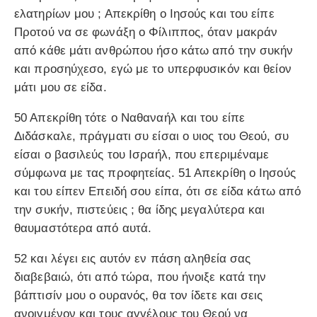
ελατηρίων μου ; Απεκρίθη ο Ιησούς και του είπε
Προτού να σε φωνάξη ο Φίλιππος, όταν μακράν
από κάθε μάτι ανθρώπου ήσο κάτω από την συκήν
και προσηύχεσο, εγώ με το υπερφυσικόν και θείον
μάτι μου σε είδα.
50 Απεκρίθη τότε ο Ναθαναήλ και του είπε
Διδάσκαλε, πράγματι συ είσαι ο υιος του Θεού, συ
είσαι ο βασιλεύς του Ισραήλ, που επεριμέναμε
σύμφωνα με τας προφητείας. 51 Απεκρίθη ο Ιησούς
και του είπεν Επειδή σου είπα, ότι σε είδα κάτω από
την συκήν, πιστεύεις ; θα ίδης μεγαλύτερα και
θαυμαστότερα από αυτά.
52 και λέγει εις αυτόν εν πάση αληθεία σας
διαβεβαιώ, ότι από τώρα, που ήνοιξε κατά την
βάπτισίν μου ο ουρανός, θα τον ίδετε και σεις
ανοιγμένον και τους αγγέλους του Θεού να