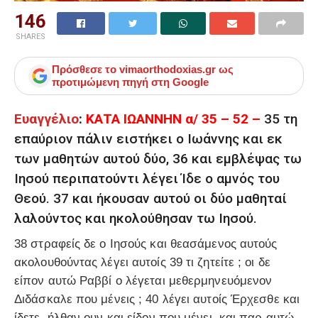
146
SHARES
Πρόσθεσε το
vimaorthodoxias.gr
ως
προτιμώμενη πηγή στη Google
Ευαγγέλιο
:
ΚΑΤΑ ΙΩΑΝΝΗΝ α/ 35 – 52 –
35 τη
επαύριον πάλιν ειστήκει ο Ιωάννης και εκ
των μαθητών αυτού δύο, 36 και εμβλέψας τω
Ιησού περιπατούντι λέγει Ίδε ο αμνός του
Θεού. 37 και ήκουσαν αυτού οι δύο μαθηταί
λαλούντος και ηκολούθησαν τω Ιησού.
38 στραφείς δε ο Ιησούς και θεασάμενος αυτούς
ακολουθούντας λέγει αυτοίς 39 τι ζητείτε ; οι δε
είπον αυτώ Ραββί ο λέγεται μεθερμηνευόμενον
Διδάσκαλε που μένεις ; 40 λέγει αυτοίς Έρχεσθε και
ίδετε. ήλθαν ουν και είδον που μένει, και παρ αυτώ