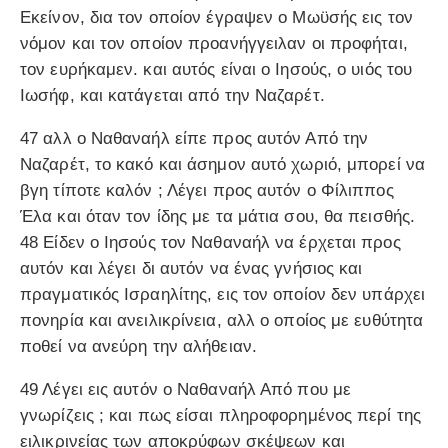
Εκείνον, δια τον οποίον έγραψεν ο Μωϋσής εις τον
νόμον και τον οποίον προανήγγειλαν οι προφήται,
τον ευρήκαμεν. και αυτός είναι ο Ιησούς, ο υιός του
Ιωσήφ, και κατάγεται από την Ναζαρέτ.
47 αλλ ο Ναθαναήλ είπε προς αυτόν Από την
Ναζαρέτ, το κακό και άσημον αυτό χωριό, μπορεί να
βγη τίποτε καλόν ; Λέγει προς αυτόν ο Φίλιππος
Έλα και όταν τον ίδης με τα μάτια σου, θα πεισθής.
48 Είδεν ο Ιησούς τον Ναθαναήλ να έρχεται προς
αυτόν και λέγει δι αυτόν να ένας γνήσιος και
πραγματικός Ισραηλίτης, εις τον οποίον δεν υπάρχει
πονηρία και ανειλικρίνεια, αλλ ο οποίος με ευθύτητα
ποθεί να ανεύρη την αλήθειαν.
49 Λέγει εις αυτόν ο Ναθαναήλ Από που με
γνωρίζεις ; και πως είσαι πληροφορημένος περί της
ειλικρινείας των αποκρύφων σκέψεων και