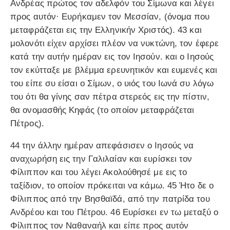
Ανδρέας πρώτος τον αδελφόν του Σίμωνα και λέγει
προς αυτόν· Ευρήκαμεν τον Μεσσίαν, (όνομα που
μεταφράζεται εις την Ελληνικήν Χριστός). 43 και
μολονότι είχεν αρχίσει πλέον να νυκτώνη, τον έφερε
κατά την αυτήν ημέραν εις τον Ιησούν. και ο Ιησούς
τον εκύτταξε με βλέμμα ερευνητικόν και ευμενές και
του είπε συ είσαι ο Σίμων, ο υιός του Ιωνά συ λόγω
του ότι θα γίνης σαν πέτρα στερεός εις την πίστιν,
θα ονομασθής Κηφάς (το οποίον μεταφράζεται
Πέτρος).
44 την άλλην ημέραν απεφάσισεν ο Ιησούς να
αναχωρήση εις την Γαλιλαίαν και ευρίσκει τον
Φίλιππον και του λέγει Ακολούθησέ με εις το
ταξίδιον, το οποίον πρόκειται να κάμω. 45 Ήτο δε ο
Φίλιππος από την Βησθαϊδά, από την πατρίδα του
Ανδρέου και του Πέτρου. 46 Ευρίσκει εν τω μεταξύ ο
Φίλιππος τον Ναθαναήλ και είπε προς αυτόν