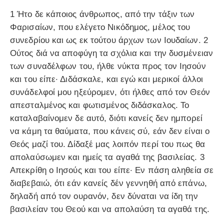
1 Ήτο δε κάποιος άνθρωπος, από την τάξιν των
Φαρισαίων, που ελέγετο Νικόδημος, μέλος του
συνεδρίου και ως εκ τούτου άρχων των Ιουδαίων. 2
Ούτος διά να αποφύγη τα σχόλια και την δυσμένειαν
των συναδέλφων του, ήλθε νύκτα προς τον Ιησούν
και του είπε· Διδάσκαλε, και εγώ και μερικοί άλλοι
συνάδελφοί μου ηξεύρομεν, ότι ήλθες από τον Θεόν
απεσταλμένος και φωτισμένος διδάσκαλος. Το
καταλαβαίνομεν δε αυτό, διότι κανείς δεν ημπορεί
να κάμη τα θαύματα, που κάνεις σύ, εάν δεν είναι ο
Θεός μαζί του. Δίδαξέ μας λοιπόν περί του πως θα
απολαύσωμεν και ημείς τα αγαθά της βασιλείας. 3
Απεκρίθη ο Ιησούς και του είπε· Εν πάση αληθεία σε
διαβεβαιώ, ότι εάν κανείς δέν γεννηθή από επάνω,
δηλαδή από τον ουρανόν, δεν δύναται να ίδη την
βασιλείαν του Θεού και να απολαύση τα αγαθά της.