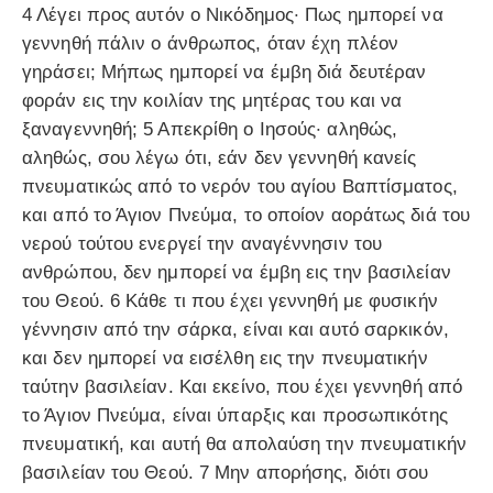
4 Λέγει προς αυτόν ο Νικόδημος· Πως ημπορεί να
γεννηθή πάλιν ο άνθρωπος, όταν έχη πλέον
γηράσει; Μήπως ημπορεί να έμβη διά δευτέραν
φοράν εις την κοιλίαν της μητέρας του και να
ξαναγεννηθή; 5 Απεκρίθη ο Ιησούς· αληθώς,
αληθώς, σου λέγω ότι, εάν δεν γεννηθή κανείς
πνευματικώς από το νερόν του αγίου Βαπτίσματος,
και από το Άγιον Πνεύμα, το οποίον αοράτως διά του
νερού τούτου ενεργεί την αναγέννησιν του
ανθρώπου, δεν ημπορεί να έμβη εις την βασιλείαν
του Θεού. 6 Κάθε τι που έχει γεννηθή με φυσικήν
γέννησιν από την σάρκα, είναι και αυτό σαρκικόν,
και δεν ημπορεί να εισέλθη εις την πνευματικήν
ταύτην βασιλείαν. Και εκείνο, που έχει γεννηθή από
το Άγιον Πνεύμα, είναι ύπαρξις και προσωπικότης
πνευματική, και αυτή θα απολαύση την πνευματικήν
βασιλείαν του Θεού. 7 Μην απορήσης, διότι σου