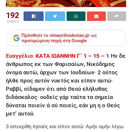
192
SHARES
Πρόσθεσε το
vimaorthodoxias.gr
ως
προτιμώμενη πηγή στη Google
Ευαγγέλιο
:
ΚΑΤΑ ΙΩΑΝΝΗΝ Γ´ 1 – 15 –
1 Ην δε
άνθρωπος εκ των Φαρισαίων, Νικόδημος
όνομα αυτώ, άρχων των Ιουδαίων· 2 ούτος
ήλθε προς αυτόν νυκτός και είπεν αυτώ·
Ραββί, οίδαμεν ότι από Θεού ελήλυθας
διδάσκαλος· ουδείς γάρ ταύτα τα σημεία
δύναται ποιείν ά σύ ποιείς, εάν μη η ο Θεός
μετ’ αυτού.
3 απεκρίθη Ιησούς και είπεν αυτώ· Αμήν αμήν λέγω