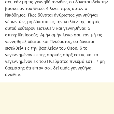
σοι, εάν μή τις γεννηθή άνωθεν, ου δύναται ιδείν την
βασιλείαν του Θεού. 4 λέγει προς αυτόν ο
Νικόδημος· Πως δύναται άνθρωπος γεννηθήναι
γέρων ών; μη δύναται εις την κοιλίαν της μητρός
αυτού δεύτερον εισελθείν και γεννηθήναι; 5
απεκρίθη Ιησούς· Αμήν αμήν λέγω σοι, εάν μή τις
γεννηθή εξ ύδατος και Πνεύματος, ου δύναται
εισελθείν εις την βασιλείαν του Θεού. 6 το
γεγεννημένον εκ της σαρκός σάρξ εστιν, και το
γεγεννημένον εκ του Πνεύματος πνεύμά εστι. 7 μη
θαυμάσης ότι είπόν σοι, δεί υμάς γεννηθήναι
άνωθεν.