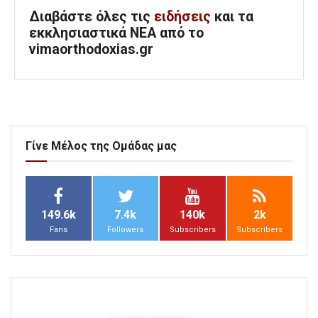
Διαβάστε όλες τις
ειδήσεις
και τα
εκκλησιαστικά ΝΕΑ από το
vimaorthodoxias.gr
Γίνε Μέλος της Ομάδας μας
149.6k
7.4k
140k
2k
Fans
Followers
Subscribers
Subscribers