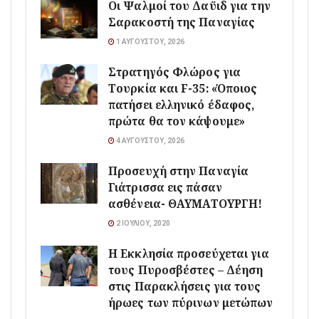
Οι Ψαλμοί του Δαϋιδ για την
Σαρακοστή της Παναγίας
1 ΑΥΓΟΎΣΤΟΥ, 2026
Στρατηγός Φλώρος για
Τουρκία και F-35: «Όποιος
πατήσει ελληνικό έδαφος,
πρώτα θα τον κάψουμε»
4 ΑΥΓΟΎΣΤΟΥ, 2026
Προσευχή στην Παναγία
Γιάτρισσα εις πάσαν
ασθένεια- ΘΑΥΜΑΤΟΥΡΓΗ!
2 ΙΟΥΛΊΟΥ, 2020
Η Εκκλησία προσεύχεται για
τους Πυροσβέστες – Δέηση
στις Παρακλήσεις για τους
ήρωες των πύρινων μετώπων