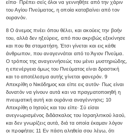
είπα· Πρέπει σείς όλοι να γεννηθήτε από την χάριν
του Αγίου Πνεύματος, η οποία καταβαίνει από τον
ουρανόν.
8 Ο άνεμος πνέει όπου θέλει, και ακούεις την βοήν
του, αλλά δεν ηξεύρεις, από που ακριβώς εξεκίνησε
και που θα σταματήση. Έτσι γίνεται και εις κάθε
άνθρωπον, που αναγεννάται από το Άγιον Πνεύμα.
Ο τρόπος της αναγεννήσεώς του μένει μυστηριώδης,
η επενέργεια όμως του Πνεύματος είναι δραστική
και το αποτέλεσμα αυτής γίνεται φανερόν. 9
Απεκρίθη ο Νικόδημος και είπε εις αυτόν· Πως είναι
δυνατόν να γίνουν αυτά και να πραγματοποιηθή η
πνευματική αυτή και ουράνια αναγέννησις; 10
Απεκρίθη ο Ιησούς και του είπε· Σύ είσαι
ανεγνωρισμένος διδάσκαλος του Ισραηλιτικού λαού,
και δεν γνωρίζεις αυτά, διά τα οποία έκαμαν λόγον
οι προφήται; 11 Εν πάση αληθεία σου λέγω, ότι