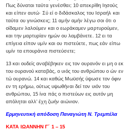
Πως δύναται ταύτα γενέσθαι; 10 απεκρίθη Ιησούς
και είπεν αυτώ· Σύ εί ο διδάσκαλος του Ισραήλ και
ταύτα ου γινώσκεις; 11 αμήν αμήν λέγω σοι ότι ο
οίδαμεν λαλούμεν και ο εωράκαμεν μαρτυρούμεν,
και την μαρτυρίαν ημών ου λαμβάνετε. 12 ει τα
επίγεια είπον υμίν και ου πιστεύετε, πως εάν είπω
υμίν τα επουράνια πιστεύσετε;
13 και ουδείς αναβέβηκεν εις τον ουρανόν ει μη ο εκ
του ουρανού καταβάς, ο υιός του ανθρώπου ο ών εν
τώ ουρανώ. 14 και καθώς Μωϋσής ύψωσε τον όφιν
εν τη ερήμω, ούτως υψωθήναι δεί τον υιόν του
ανθρώπου, 15 ίνα πάς ο πιστεύων εις αυτόν μη
απόληται αλλ’ έχη ζωήν αιώνιον.
Ερμηνευτική απόδοση Παναγιώτη Ν. Τρεμπέλα
ΚΑΤΑ ΙΩΑΝΝΗΝ Γ´ 1 – 15