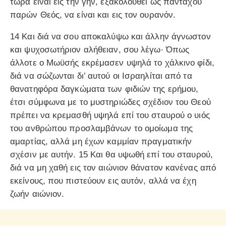
τώρα είναι εις την γήν, εξακολουθεί ως πανταχού
παρών Θεός, να είναι και εις τον ουρανόν.
14 Και διά να σου αποκαλύψω και άλλην άγνωστον
και ψυχοσωτήριον αλήθειαν, σου λέγω· Όπως
άλλοτε ο Μωϋσής εκρέμασεν υψηλά το χάλκινο φίδι,
διά να σώζωνται δι’ αυτού οι Ισραηλίται από τα
θανατηφόρα δαγκώματα των φιδιών της ερήμου,
έτσι σύμφωνα με το μυστηριώδες σχέδιον του Θεού
πρέπει να κρεμασθή υψηλά επί του σταυρού ο υιός
του ανθρώπου προσλαμβάνων το ομοίωμα της
αμαρτίας, αλλά μη έχων καμμίαν πραγματικήν
σχέσιν με αυτήν. 15 Και θα υψωθή επί του σταυρού,
διά να μη χαθή εις τον αιώνιον θάνατον κανένας από
εκείνους, που πιστεύουν εις αυτόν, αλλά να έχη
ζωήν αιώνιον.