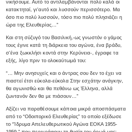
νικήσουμε. Αυτό το αντιλαμβάνονται πολύ καλά οι
κατακτηταί, γι’αυτό και λυσσούν περισσότερο. Μα
όσο πιο πολύ λυσσούν, τόσο πιο πολύ πλησιάζει η
ώρα της Ελευθερίας…”
Και στη σύζυγό του Βασιλική,-ως γνωστόν ο γάμος
τους έγινε κατά τη διάρκεια του αγώνα, ένα βράδυ,
σ’ένα ξωκκλήσι κοντά στην Κερύνεια-, έγραφε τα
εξής, λίγο πριν το ολοκαύτωμά του:
“… Μην ανησυχείς και ο άντρας σου δεν το έχει να
πιαστεί έτσι εύκολα-εύκολα Στην εσχάτην ανάγκην,
θα αγωνισθώ και θα πεθάνω ως Έλληνα, αλλά
ζωντανόν δεν θα με πιάσουν…”
Αξίζει να παραθέσουμε κάποια μικρά αποσπάσματα
από το “Οδοιπορικό Ελευθερίας” το οποίο εξέδωσε
το “Ίδρυμα Απελευθερωτικού Αγώνα ΕΟΚΑ 1955-
1959,” που περιγράφουν τη θυσία του ήρωά μας: …