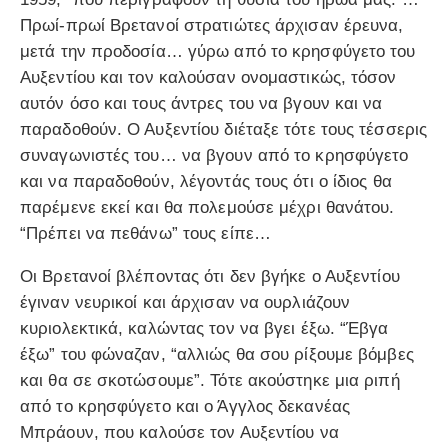
Πρωί-πρωί Βρετανοί στρατιώτες άρχισαν έρευνα,
μετά την προδοσία… γύρω από το κρησφύγετο του
Αυξεντίου και τον καλούσαν ονομαστικώς, τόσον
αυτόν όσο και τους άντρες του να βγουν και να
παραδοθούν. Ο Αυξεντίου διέταξε τότε τους τέσσερις
συναγωνιστές του… να βγουν από το κρησφύγετο
και να παραδοθούν, λέγοντάς τους ότι ο ίδιος θα
παρέμενε εκεί και θα πολεμούσε μέχρι θανάτου.
“Πρέπει να πεθάνω” τους είπε…
Οι Βρετανοί βλέποντας ότι δεν βγήκε ο Αυξεντίου
έγιναν νευρικοί και άρχισαν να ουρλιάζουν
κυριολεκτικά, καλώντας τον να βγει έξω. “Έβγα
έξω” του φώναζαν, “αλλιώς θα σου ρίξουμε βόμβες
και θα σε σκοτώσουμε”. Τότε ακούστηκε μια ριπή
από το κρησφύγετο και ο Άγγλος δεκανέας
Μπράουν, που καλούσε τον Αυξεντίου να