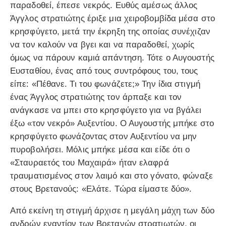
παραδοθεί, έπεσε νεκρός. Ευθύς αμέσως άλλος
Άγγλος στρατιώτης έριξε μια χειροβομβίδα μέσα στο
κρησφύγετο, μετά την έκρηξη της οποίας συνέχιζαν
να τον καλούν να βγει και να παραδοθεί, χωρίς
όμως να πάρουν καμιά απάντηση. Τότε ο Αυγουστής
Ευσταθίου, ένας από τους συντρόφους του, τους
είπε: «Πέθανε. Τι του φωνάζετε;» Την ίδια στιγμή
ένας Άγγλος στρατιώτης τον άρπαξε και τον
ανάγκασε να μπει στο κρησφύγετο για να βγάλει
έξω «τον νεκρό» Αυξεντίου. Ο Αυγουστής μπήκε στο
κρησφύγετο φωνάζοντας στον Αυξεντίου να μην
πυροβολήσει. Μόλις μπήκε μέσα και είδε ότι ο
«Σταυραετός του Μαχαιρά» ήταν ελαφρά
τραυματισμένος στον λαιμό και στο γόνατο, φώναξε
στους Βρετανούς: «Ελάτε. Τώρα είμαστε δύο».
Από εκείνη τη στιγμή άρχισε η μεγάλη μάχη των δύο
ανδρών εναντίον των Βρετανών στρατιωτών, οι