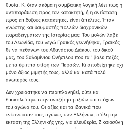
θυσία. Κι όταν ακόμα η συμβατική λογική λέει πως η
αντιπαράθεση προς τον κατακτητή, ή η αντίσταση
προς επίδοξους κατακτητές, είναι άπελπις. Ήταν
γνώστης και θαυμαστής πολλών διαχρονικών
παραδειγμάτων της Ιστορίας μας: Του μολών λαβέ
του Λεωνίδα, του «εγώ Γραικός γεννήθηκα, Γραικός
θε να πεθάνω» του Αθανάσιου Διάκου, του δικού
μας, του Σαλαμίνιου Ονήσιλου που τα ’ βαλε πεζός
με τα έφιππα στίφη των Περσών. Κι αποδείχτηκε όχι
μόνο άξιος μιμητής τους, αλλά και κατά πολύ
ανώτερός τους.
Δεν χρειάστηκε να περιπλανηθεί, ούτε και
δυσκολεύτηκε στην αναζήτηση αξιών και στόχων
του αγώνα του. Οι αξίες και τα ιδανικά που
ενέπνευσαν τους αγώνες των Ελλήνων, σ’όλη την
έκταση της Ελληνικής γης, για ελευθερία, δικαιοσύνη