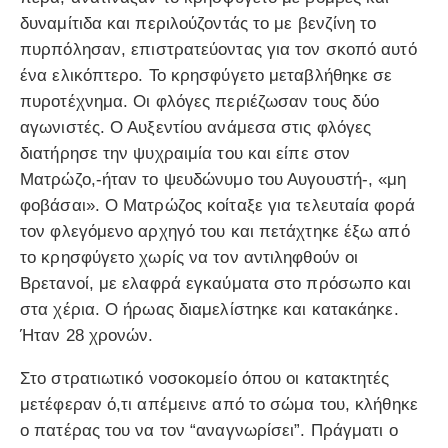
δυναμίτιδα και περιλούζοντάς το με βενζίνη το
πυρπόλησαν, επιστρατεύοντας για τον σκοπό αυτό
ένα ελικόπτερο. Το κρησφύγετο μεταβλήθηκε σε
πυροτέχνημα. Οι φλόγες περιέζωσαν τους δύο
αγωνιστές. Ο Αυξεντίου ανάμεσα στις φλόγες
διατήρησε την ψυχραιμία του και είπε στον
Ματρώζο,-ήταν το ψευδώνυμο του Αυγουστή-, «μη
φοβάσαι». Ο Ματρώζος κοίταξε για τελευταία φορά
τον φλεγόμενο αρχηγό του και πετάχτηκε έξω από
το κρησφύγετο χωρίς να τον αντιληφθούν οι
Βρετανοί, με ελαφρά εγκαύματα στο πρόσωπο και
στα χέρια. Ο ήρωας διαμελίστηκε και κατακάηκε.
Ήταν 28 χρονών.
Στο στρατιωτικό νοσοκομείο όπου οι κατακτητές
μετέφεραν ό,τι απέμεινε από το σώμα του, κλήθηκε
ο πατέρας του να τον “αναγνωρίσει”. Πράγματι ο