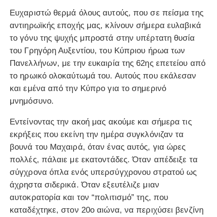
Ευχαριστώ θερμά όλους αυτούς, που σε πείσμα της
αντιηρωϊκής εποχής μας, κλίνουν σήμερα ευλαβικά
το γόνυ της ψυχής μπροστά στην υπέρτατη θυσία
του Γρηγόρη Αυξεντίου, του Κύπριου ήρωα των
Πανελλήνων, με την ευκαιρία της 62ης επετείου από
το ηρωικό ολοκαύτωμά του. Αυτούς που εκάλεσαν
και εμένα από την Κύπρο για το σημερινό
μνημόσυνο.
Εντείνοντας την ακοή μας ακούμε και σήμερα τις
εκρήξεις που εκείνη την ημέρα συγκλόνιζαν τα
βουνά του Μαχαιρά, όταν ένας αυτός, για ώρες
πολλές, πάλαιε με εκατοντάδες. Όταν απέδειξε τα
σύγχρονα όπλα ενός υπερσύγχρονου στρατού ως
άχρηστα σιδερικά. Όταν εξευτέλιζε μιαν
αυτοκρατορία και τον “πολιτισμό” της, που
καταδέχτηκε, στον 20ο αιώνα, να περιχύσει βενζίνη