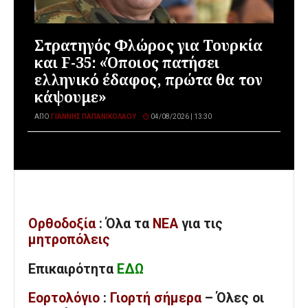
Στρατηγός Φλώρος για Τουρκία
και F-35: «Όποιος πατήσει
ελληνικό έδαφος, πρώτα θα τον
κάψουμε»
ΑΠΌ
ΓΙΆΝΝΗΣ ΠΑΠΑΝΙΚΟΛΆΟΥ
04/08/2026 | 13:30
Ορθοδοξία
: Όλα
τα
ΝΕΑ
για τις
μητροπόλεις
Επικαιρότητα
ΕΔΩ
Εορτολόγιο
:
Γιορτή σήμερα
– Όλες οι