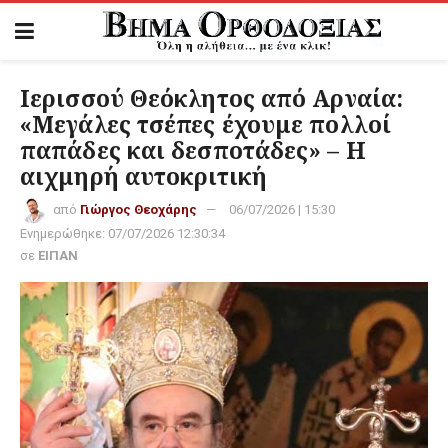
Ιερισσού Θεόκλητος από Αρναία:
«Μεγάλες τσέπες έχουμε πολλοί
παπάδες και δεσποτάδες» – Η
αιχμηρή αυτοκριτική
από
Γιώργος Θεοχάρης
06/07/2026 | 15:30
Ενημερώθηκε:
07/07/2026 12:30:34
σε
ΕΙΠΑΝ