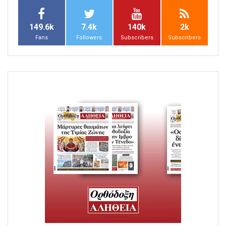
149.6k
7.4k
140k
2k
Fans
Followers
Subscribers
Subscribers