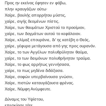
Προς ην εκείνος έφησεν εν φόβω,
πλην κραυγάζων ούτω·
Χαίρε, βουλής απορρήτου μύστις,
χαίρε, σιγής δεομένων πίστις.
Χαίρε, των θαυμάτων Χριστού το προοίμιον,
χαίρε, των δογμάτων αυτού το κεφάλαιον.
Χαίρε, κλίμαξ επουράνιε, δι’ ης κατέβη ο Θεός,
χαίρε, γέφυρα μετάγουσα από γης προς ουρανόν.
Χαίρε, το των Αγγέλων πολυθρύλητον θαύμα,
χαίρε, το των δαιμόνων πολυθρήνητον τραύμα.
Χαίρε, το φως αρρήτως γεννήσασα,
χαίρε, το πως μηδένα διδάξασα.
Χαίρε, σοφών υπερβαίνουσα γνώσιν,
Χαίρε, πιστών καταυγάζουσα φρένας.
Χαίρε, Νύμφη Ανύμφευτε.
Δύναμις του Υψίστου,
επεσκίασε τότε,