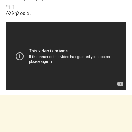
έφη·
Αλληλούια.