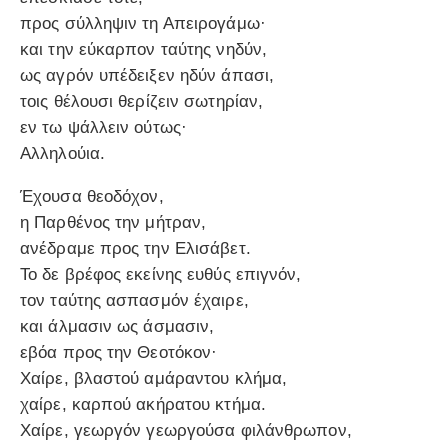
προς σύλληψιν τη Απειρογάμω·
και την εύκαρπον ταύτης νηδύν,
ως αγρόν υπέδειξεν ηδύν άπασι,
τοις θέλουσι θερίζειν σωτηρίαν,
εν τω ψάλλειν ούτως·
Αλληλούια.
Έχουσα θεοδόχον,
η Παρθένος την μήτραν,
ανέδραμε προς την Ελισάβετ.
Το δε βρέφος εκείνης ευθύς επιγνόν,
τον ταύτης ασπασμόν έχαιρε,
και άλμασιν ως άσμασιν,
εβόα προς την Θεοτόκον·
Χαίρε, βλαστού αμάραντου κλήμα,
χαίρε, καρπού ακήρατου κτήμα.
Χαίρε, γεωργόν γεωργούσα φιλάνθρωπον,