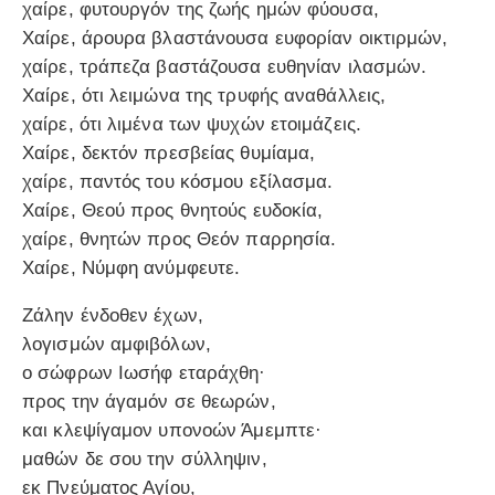
χαίρε, φυτουργόν της ζωής ημών φύουσα,
Χαίρε, άρουρα βλαστάνουσα ευφορίαν οικτιρμών,
χαίρε, τράπεζα βαστάζουσα ευθηνίαν ιλασμών.
Χαίρε, ότι λειμώνα της τρυφής αναθάλλεις,
χαίρε, ότι λιμένα των ψυχών ετοιμάζεις.
Χαίρε, δεκτόν πρεσβείας θυμίαμα,
χαίρε, παντός του κόσμου εξίλασμα.
Χαίρε, Θεού προς θνητούς ευδοκία,
χαίρε, θνητών προς Θεόν παρρησία.
Χαίρε, Νύμφη ανύμφευτε.
Ζάλην ένδοθεν έχων,
λογισμών αμφιβόλων,
ο σώφρων Ιωσήφ εταράχθη·
προς την άγαμόν σε θεωρών,
και κλεψίγαμον υπονοών Άμεμπτε·
μαθών δε σου την σύλληψιν,
εκ Πνεύματος Αγίου,