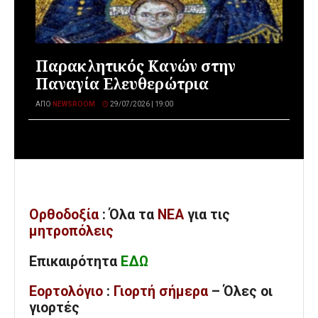
Παρακλητικός Κανών στην
Παναγία Ελευθερώτρια
ΑΠΌ
NEWSROOM
29/07/2026 | 19:00
Ορθοδοξία
: Όλα
τα
ΝΕΑ
για τις
μητροπόλεις
Επικαιρότητα
ΕΔΩ
Εορτολόγιο
:
Γιορτή σήμερα
– Όλες οι
γιορτές