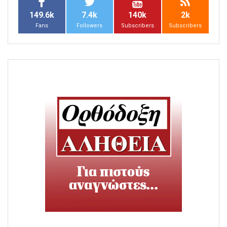
149.6k
7.4k
140k
2k
Fans
Followers
Subscribers
Subscribers