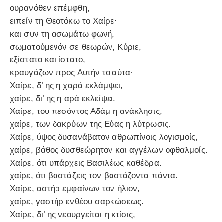
ουρανόθεν επέμφθη,
ειπείν τη Θεοτόκω το Χαίρε·
και συν τη ασωμάτω φωνή,
σωματούμενόν σε θεωρών, Κύριε,
εξίστατο και ίστατο,
κραυγάζων προς Αυτήν τοιαύτα·
Χαίρε, δ’ ης η χαρά εκλάμψει,
χαίρε, δι’ ης η αρά εκλείψει.
Χαίρε, του πεσόντος Αδάμ η ανάκλησις,
χαίρε, των δακρύων της Εύας η λύτρωσις.
Χαίρε, ύψος δυσανάβατον αθρωπίνοις λογισμοίς,
χαίρε, βάθος δυσθεώρητον και αγγέλων οφθαλμοίς.
Χαίρε, ότι υπάρχεις Βασιλέως καθέδρα,
χαίρε, ότι βαστάζεις τον βαστάζοντα πάντα.
Χαίρε, αστήρ εμφαίνων τον ήλιον,
χαίρε, γαστήρ ενθέου σαρκώσεως.
Χαίρε, δι’ ης νεουργείται η κτίσις,