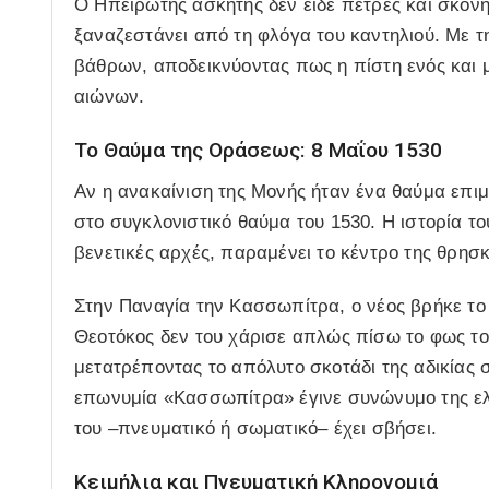
Ο Ηπειρώτης ασκητής δεν είδε πέτρες και σκόνη
ξαναζεστάνει από τη φλόγα του καντηλιού. Με 
βάθρων, αποδεικνύοντας πως η πίστη ενός και μ
αιώνων.
Το Θαύμα της Οράσεως: 8 Μαΐου 1530
Αν η ανακαίνιση της Μονής ήταν ένα θαύμα επιμ
στο
συγκλονιστικό θαύμα του 1530
. Η ιστορία τ
βενετικές αρχές, παραμένει το κέντρο της θρησ
Στην Παναγία την Κασσωπίτρα, ο νέος βρήκε το 
Θεοτόκος δεν του χάρισε απλώς πίσω το φως το
μετατρέποντας το απόλυτο σκοτάδι της αδικίας 
επωνυμία «Κασσωπίτρα» έγινε συνώνυμο της ελ
του –πνευματικό ή σωματικό– έχει σβήσει.
Κειμήλια και Πνευματική Κληρονομιά