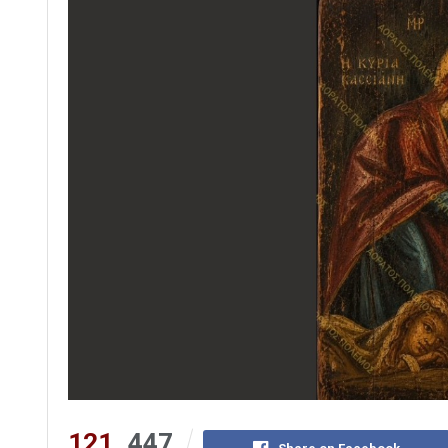
121
447