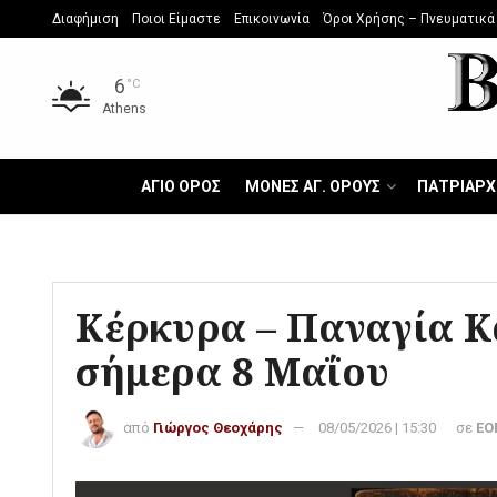
Διαφήμιση
Ποιοι Είμαστε
Επικοινωνία
Όροι Χρήσης – Πνευματικά
6
°C
Athens
ΑΓΙΟ ΟΡΟΣ
ΜΟΝΕΣ ΑΓ. ΟΡΟΥΣ
ΠΑΤΡΙΑΡΧ
Κέρκυρα – Παναγία Κ
σήμερα 8 Μαΐου
από
Γιώργος Θεοχάρης
08/05/2026 | 15:30
σε
ΕΟ