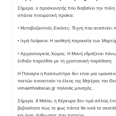
Σήμερα, ο προσκυνητής που διαβαίνει την πύλη 
σπάνια πνευματική προίκα:
•
Μεταβυζαντινές Εικόνες:
Τέχνη που αναπνέει 
•
Ιερά Λείψανα:
Η αισθητή παρουσία των Μαρτύρ
•
Αρχαιολογικός Χώρος:
Η Μονή εδράζεται πάνω 
ένδοξο παρελθόν με τη χριστιανική παράδοση.
Η Παναγία η Κασσωπίτρα δεν είναι μια «μουσει
πιστών συναντούν το έλεος της Μητέρας του Θε
vimaorthodoxias.gr παλαιός μοναχός .
Σήμερα, 8 Μαΐου, η Κέρκυρα δεν τιμά απλώς ένα
βεβαιότητα πως
το φως πάντα θα νικά το σκοτάδ
και ένας άνθρωπος που πιστεύει.