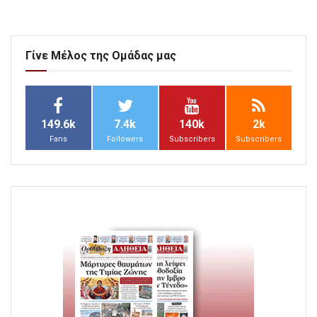
Γίνε Μέλος της Ομάδας μας
149.6k
7.4k
140k
2k
Fans
Followers
Subscribers
Subscribers