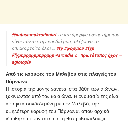
@natasamakrodimitri
Το πιο όμορφο μοναστήρι που
είναι πάντα στην καρδιά μου , αξίζει να το
επισκεφτείτε όλοι …
#fy
#φοργιου
#fyp
#fypppppppppppppp
#arcadia
♬ πρωτότυπος ήχος –
agiotopia
Από τις κορυφές του Μαλεβού στις πλαγιές του
Πάρνωνα
Η ιστορία της μονής χάνεται στα βάθη των αιώνων,
ξεκινώντας από τον 8ο αιώνα. Η ονομασία της είναι
άρρηκτα συνδεδεμένη με τον Μαλεβό, την
υψηλότερη κορυφή του Πάρνωνα, όπου αρχικά
ιδρύθηκε το μοναστήρι στη θέση «Κανάλους».