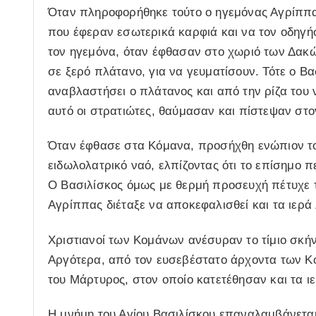
Όταν πληροφορήθηκε τούτο ο ηγεμόνας Αγρίππα
που έφεραν εσωτερικά καρφιά και να τον οδηγ
τον ηγεμόνα, όταν έφθασαν στο χωριό των Δακώ
σε ξερό πλάτανο, για να γευματίσουν. Τότε ο Βα
αναβλαστήσει ο πλάτανος και από την ρίζα του 
αυτό οι στρατιώτες, θαύμασαν και πίστεψαν στο
Όταν έφθασε στα Κόμανα, προσήχθη ενώπιον το
ειδωλολατρικό ναό, ελπίζοντας ότι το επίσημο 
Ο Βασιλίσκος όμως με θερμή προσευχή πέτυχε τ
Αγρίππας διέταξε να αποκεφαλισθεί και τα ιερά
Χριστιανοί των Κομάνων ανέσυραν το τίμιο σκή
Αργότερα, από τον ευσεβέστατο άρχοντα των Κ
του Μάρτυρος, στον οποίο κατετέθησαν και τα ι
Η μνήμη του Αγίου Βασιλίσκου επαναλαμβάνεται