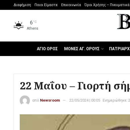
Διαφήμιση
Ποιοι Είμαστε
Επικοινωνία
Όροι Χρήσης – Πνευματικά
6
°C
Athens
ΑΓΙΟ ΟΡΟΣ
ΜΟΝΕΣ ΑΓ. ΟΡΟΥΣ
ΠΑΤΡΙΑΡΧ
22 Μαΐου – Γιορτή σή
από
Newsroom
22/05/2024 | 00:05
Ενημερώθηκε: