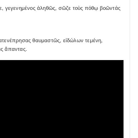
ξε, γεγενημένος ἀληθῶς, σῶζε τοὺς πόθῳ βοῶντάς
κατενέπρησας θαυμαστῶς, εἰδώλων τεμένη,
ις ἅπαντας.