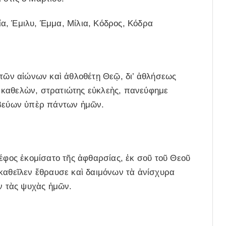
ιλία, Έμιλυ, Έμμα, Μίλια, Κόδρος, Κόδρα
 τῶν αἰώνων καὶ ἀθλοθέτῃ Θεῷ, δι’ ἀθλήσεως
 καθελὼν, στρατιώτης εὐκλεὴς, πανεύφημε
σβεύων ὑπὲρ πάντων ἡμῶν.
τέφος ἐκομίσατο τῆς ἀφθαρσίας, ἐκ σοῦ τοῦ Θεοῦ
καθεῖλεν ἔθραυσε καὶ δαιμόνων τὰ ἀνίσχυρα
ον τὰς ψυχὰς ἡμῶν.