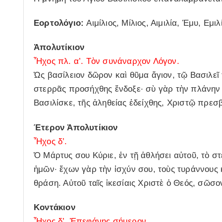
Εορτολόγιο:
Αιμίλιος, Μίλιος, Αιμιλία, Έμυ, Εμ
Ἀπολυτίκιον
Ἦχος πλ. α’. Τὸν συνάναρχον Λόγον.
Ὡς βασίλειον δῶρον καὶ θῦμα ἅγιον, τῷ Βασιλεῖ
στερρᾶς προσήχθης ἔνδοξε· σὺ γὰρ τὴν πλάνην
Βασιλίσκε, τῆς ἀληθείας ἐδείχθης, Χριστῷ πρε
Έτερον Ἀπολυτίκιον
Ἦχος δ’.
Ὁ Μάρτυς σου Κύριε, ἐν τῇ ἀθλήσει αὐτοῦ, τὸ σ
ἡμῶν· ἔχων γὰρ τὴν ἰσχύν σου, τοὺς τυράννους 
θράση. Αὐτοῦ ταῖς ἱκεσίαις Χριστὲ ὁ Θεός, σῶσ
Κοντάκιον
Ἦχος δ’. Ἐπεφάνης σήμερον.