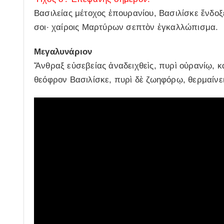
Βασιλείας μέτοχος ἐπουρανίου, Βασιλίσκε ἔνδο
σοι· χαίροις Μαρτύρων σεπτὸν ἐγκαλλώπισμα.
Μεγαλυνάριον
Ἄνθραξ εὐσεβείας ἀναδειχθεὶς, πυρὶ οὐρανίῳ, 
θεόφρον Βασιλίσκε, πυρὶ δὲ ζωηφόρῳ, θερμαίνε