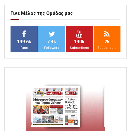
Γίνε Μέλος της Ομάδας μας
149.6k
7.4k
140k
2k
Fans
Followers
Subscribers
Subscribers