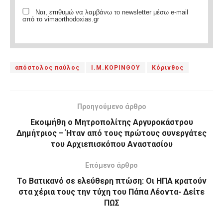
Ναι, επιθυμώ να λαμβάνω το newsletter μέσω e-mail
από το vimaorthodoxias.gr
απόστολος παύλος
Ι.Μ.ΚΟΡΙΝΘΟΥ
Κόρινθος
Προηγούμενο άρθρο
Εκοιμήθη ο Μητροπολίτης Αργυροκάστρου
Δημήτριος – Ήταν από τους πρώτους συνεργάτες
του Αρχιεπισκόπου Αναστασίου
Επόμενο άρθρο
Το Βατικανό σε ελεύθερη πτώση: Οι ΗΠΑ κρατούν
στα χέρια τους την τύχη του Πάπα Λέοντα- Δείτε
ΠΩΣ