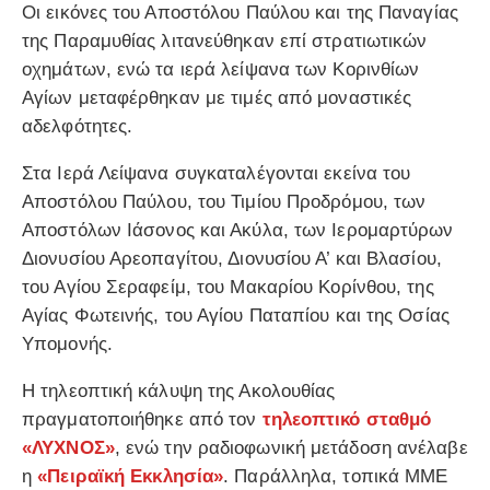
Οι εικόνες του Αποστόλου Παύλου και της Παναγίας
της Παραμυθίας λιτανεύθηκαν επί στρατιωτικών
οχημάτων, ενώ τα ιερά λείψανα των Κορινθίων
Αγίων μεταφέρθηκαν με τιμές από μοναστικές
αδελφότητες.
Στα Ιερά Λείψανα συγκαταλέγονται εκείνα του
Αποστόλου Παύλου, του Τιμίου Προδρόμου, των
Αποστόλων Ιάσονος και Ακύλα, των Ιερομαρτύρων
Διονυσίου Αρεοπαγίτου, Διονυσίου Α’ και Βλασίου,
του Αγίου Σεραφείμ, του Μακαρίου Κορίνθου, της
Αγίας Φωτεινής, του Αγίου Παταπίου και της Οσίας
Υπομονής.
Η τηλεοπτική κάλυψη της Ακολουθίας
πραγματοποιήθηκε από τον
τηλεοπτικό σταθμό
«ΛΥΧΝΟΣ»
, ενώ την ραδιοφωνική μετάδοση ανέλαβε
η
«Πειραϊκή Εκκλησία»
. Παράλληλα, τοπικά ΜΜΕ