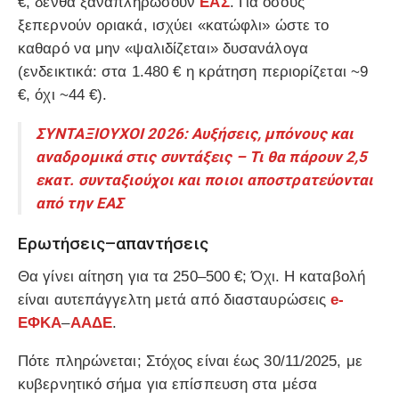
€
,
δεν
θα ξαναπληρώσουν
ΕΑΣ
. Για όσους
ξεπερνούν οριακά, ισχύει
«κατώφλι»
ώστε το
καθαρό να μην «ψαλιδίζεται» δυσανάλογα
(ενδεικτικά: στα 1.480 € η κράτηση περιορίζεται ~
9
€
, όχι ~44 €).
ΣΥΝΤΑΞΙΟΥΧΟΙ 2026: Αυξήσεις, μπόνους και
αναδρομικά στις συντάξεις – Τι θα πάρουν 2,5
εκατ. συνταξιούχοι και ποιοι αποστρατεύονται
από την ΕΑΣ
Ερωτήσεις–απαντήσεις
Θα γίνει αίτηση για τα 250–500 €;
Όχι. Η καταβολή
είναι
αυτεπάγγελτη
μετά από διασταυρώσεις
e-
ΕΦΚΑ
–
ΑΑΔΕ
.
Πότε πληρώνεται;
Στόχος είναι
έως 30/11/2025
, με
κυβερνητικό σήμα για
επίσπευση στα μέσα