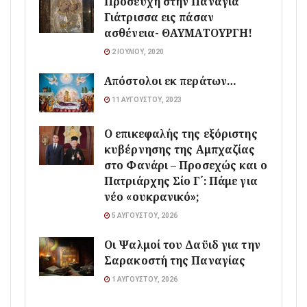
Προσευχή στην Παναγία
Γιάτρισσα εις πάσαν
ασθένεια- ΘΑΥΜΑΤΟΥΡΓΗ!
2 ΙΟΥΛΊΟΥ, 2020
Απόστολοι εκ περάτων…
11 ΑΥΓΟΎΣΤΟΥ, 2023
Ο επικεφαλής της εξόριστης
κυβέρνησης της Αμπχαζίας
στο Φανάρι – Προσεχώς και ο
Πατριάρχης Σίο Γ΄: Πάμε για
νέο «ουκρανικό»;
5 ΑΥΓΟΎΣΤΟΥ, 2026
Οι Ψαλμοί του Δαϋιδ για την
Σαρακοστή της Παναγίας
1 ΑΥΓΟΎΣΤΟΥ, 2026