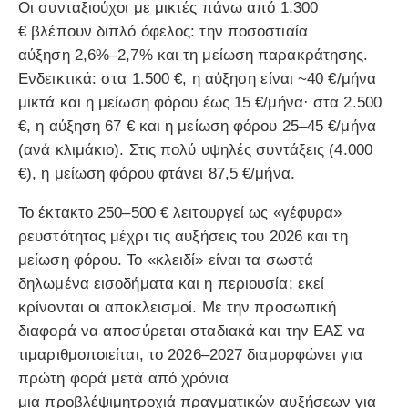
Οι συνταξιούχοι με μικτές πάνω από
1.300
€
βλέπουν
διπλό όφελος
: την ποσοστιαία
αύξηση
2,6%–2,7%
και τη
μείωση παρακράτησης
.
Ενδεικτικά: στα
1.500 €
, η αύξηση είναι ~
40 €
/μήνα
μικτά και η μείωση φόρου
έως 15 €
/μήνα· στα
2.500
€
, η αύξηση
67 €
και η μείωση φόρου
25–45 €
/μήνα
(ανά κλιμάκιο). Στις πολύ υψηλές συντάξεις (
4.000
€
), η μείωση φόρου φτάνει
87,5 €
/μήνα.
Το έκτακτο
250–500 €
λειτουργεί ως «γέφυρα»
ρευστότητας μέχρι τις αυξήσεις του 2026 και τη
μείωση φόρου. Το «κλειδί» είναι τα σωστά
δηλωμένα
εισοδήματα
και η
περιουσία
: εκεί
κρίνονται οι αποκλεισμοί. Με την
προσωπική
διαφορά
να αποσύρεται σταδιακά και την
ΕΑΣ
να
τιμαριθμοποιείται, το 2026–2027 διαμορφώνει για
πρώτη φορά μετά από χρόνια
μια
προβλέψιμη
τροχιά πραγματικών αυξήσεων για