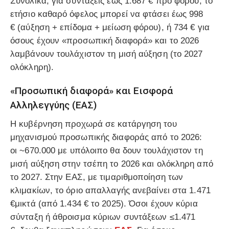
Συνολικά, για συντάξεις έως
1.687 €
προ φόρου, το
ετήσιο καθαρό όφελος μπορεί να φτάσει έως
998
€
(αύξηση + επίδομα + μείωση φόρου), ή
734 €
για
όσους έχουν «προσωπική διαφορά» και το 2026
λαμβάνουν τουλάχιστον
τη μισή
αύξηση (το 2027
ολόκληρη).
«Προσωπική διαφορά» και Εισφορά
Αλληλεγγύης (ΕΑΣ)
Η κυβέρνηση προχωρά σε
κατάργηση του
μηχανισμού προσωπικής διαφοράς
από το 2026:
οι
~670.000
με υπόλοιπο θα δουν
τουλάχιστον τη
μισή
αύξηση στην τσέπη το 2026 και
ολόκληρη
από
το 2027. Στην
ΕΑΣ
, με
τιμαριθμοποίηση
των
κλιμακίων, το όριο απαλλαγής ανεβαίνει στα
1.471
€
μικτά (από 1.434 € το 2025). Όσοι έχουν κύρια
σύνταξη ή άθροισμα κύριων συντάξεων
≤1.471