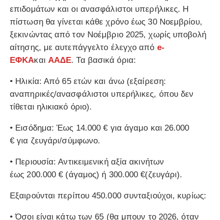
επιδομάτων και οι ανασφάλιστοι υπερήλικες. Η
πίστωση θα γίνεται κάθε χρόνο
έως 30 Νοεμβρίου
,
ξεκινώντας από τον Νοέμβριο 2025, χωρίς υποβολή
αίτησης, με αυτεπάγγελτο έλεγχο από
e-
ΕΦΚΑ
και
ΑΑΔΕ
. Τα βασικά όρια:
•
Ηλικία
: Από 65 ετών και άνω (εξαίρεση:
αναπηρικές/ανασφάλιστοι υπερήλικες, όπου δεν
τίθεται ηλικιακό όριο).
•
Εισόδημα
: Έως
14.000 €
για άγαμο και
26.000
€
για ζευγάρι/σύμφωνο.
•
Περιουσία
: Αντικειμενική αξία ακινήτων
έως
200.000 €
(άγαμος) ή
300.000 €
(ζευγάρι).
Εξαιρούνται
περίπου
450.000
συνταξιούχοι, κυρίως:
• Όσοι είναι
κάτω των 65
(θα μπουν το 2026, όταν