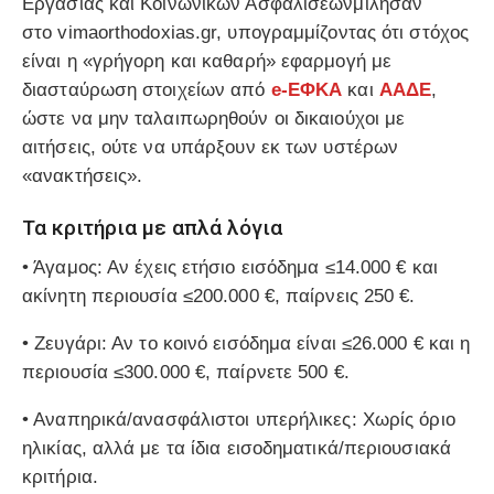
Εργασίας και Κοινωνικών Ασφαλίσεων
μίλησαν
στο
vimaorthodoxias.gr
, υπογραμμίζοντας ότι στόχος
είναι η «γρήγορη και καθαρή» εφαρμογή με
διασταύρωση στοιχείων από
e-ΕΦΚΑ
και
ΑΑΔΕ
,
ώστε να μην ταλαιπωρηθούν οι δικαιούχοι με
αιτήσεις, ούτε να υπάρξουν εκ των υστέρων
«ανακτήσεις».
Τα κριτήρια με απλά λόγια
•
Άγαμος
: Αν έχεις ετήσιο εισόδημα
≤14.000 €
και
ακίνητη περιουσία
≤200.000 €
, παίρνεις
250 €
.
•
Ζευγάρι
: Αν το κοινό εισόδημα είναι
≤26.000 €
και η
περιουσία
≤300.000 €
, παίρνετε
500 €
.
•
Αναπηρικά/ανασφάλιστοι υπερήλικες
: Χωρίς όριο
ηλικίας, αλλά με τα ίδια εισοδηματικά/περιουσιακά
κριτήρια.