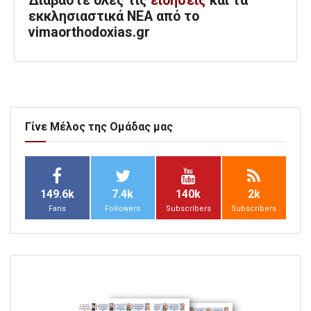
Διαβάστε όλες τις
ειδήσεις
και τα
εκκλησιαστικά ΝΕΑ από το
vimaorthodoxias.gr
Γίνε Μέλος της Ομάδας μας
149.6k
7.4k
140k
2k
Fans
Followers
Subscribers
Subscribers