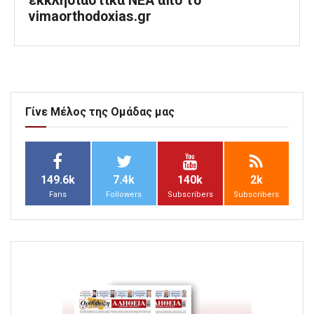
εκκλησιαστικά ΝΕΑ από το
vimaorthodoxias.gr
Γίνε Μέλος της Ομάδας μας
149.6k
7.4k
140k
2k
Fans
Followers
Subscribers
Subscribers