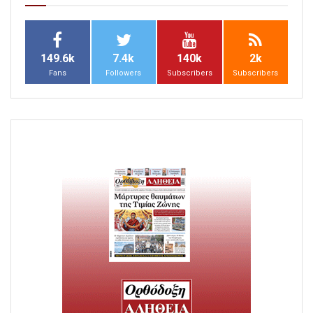
149.6k
7.4k
140k
2k
Fans
Followers
Subscribers
Subscribers