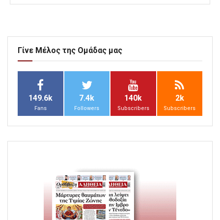
Γίνε Μέλος της Ομάδας μας
149.6k
7.4k
140k
2k
Fans
Followers
Subscribers
Subscribers