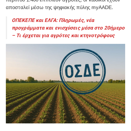
αποσταλεί μέσω της ψηφιακής πύλης myAADE.
ΟΠΕΚΕΠΕ και ΕΛΓΑ: Πληρωμές, νέα
προγράμματα και ενισχύσεις μέσα στο 20ήμερο
– Τι έρχεται για αγρότες και κτηνοτρόφους