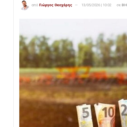
από
Γιώργος Θεοχάρης
13/05/2026 | 10:02
σε
ΒΗ